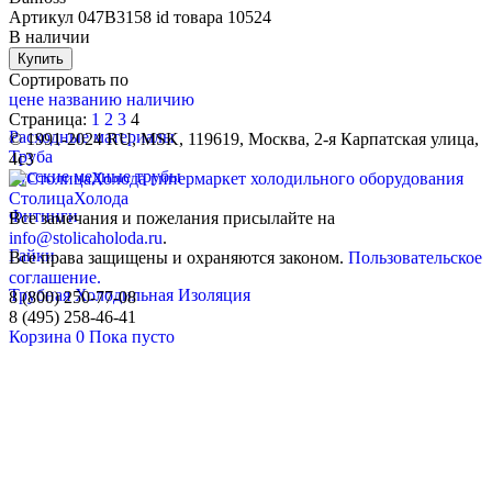
Артикул
047B3158
id товара
10524
В наличии
Купить
Сортировать по
цене
названию
наличию
Страница:
1
2
3
4
Расходные материалы
©
1991-2024
RU
,
MSK
,
119619
,
Москва
,
2-я Карпатская улица,
Труба
4с3
Русские медные трубы
СтолицаХолода
Фитинги
Все замечания и пожелания присылайте на
info@stolicaholoda.ru
.
Гайки
Все права защищены и охраняются законом.
Пользовательское
соглашение.
Трубная Холодильная Изоляция
8 (800) 250-77-08
8 (495) 258-46-41
Корзина
0
Пока
пусто