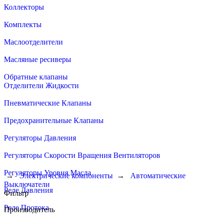
Коллекторы
Комплекты
Маслоотделители
Масляные ресиверы
Обратные клапаны
Отделители Жидкости
Пневматические Клапаны
Предохранительные Клапаны
Регуляторы Давления
Регуляторы Скорости Вращения Вентиляторов
Регуляторы Уровня Масла
→
Электрические компоненты
→
Автоматические
Выключатели
Реле Давления
Фильтр
Реле Протока
Производитель