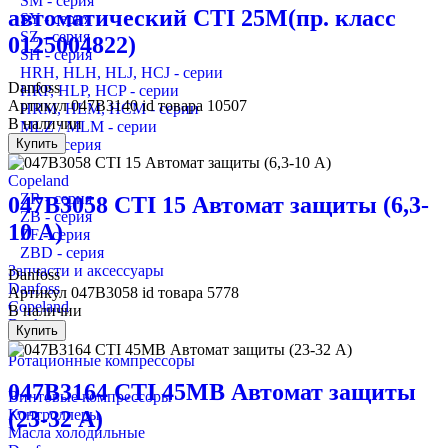
SM - серия
автоматический CTI 25M(пр. класс
SY - серия
SZ - серия
0125004822)
SH - серия
HRH, HLH, HLJ, HCJ - серии
Danfoss
HRP, HLP, HCP - серии
Артикул
047B3140
id товара
10507
HRM, HLM, HCM - серии
В наличии
MLZ / MLM - серии
LLZ - серия
Купить
Copeland
ZR - серия
047B3058 CTI 15 Автомат защиты (6,3-
ZB - серия
10 А)
ZF - серия
ZBD - серия
Запчасти и аксессуары
Danfoss
Danfoss
Артикул
047B3058
id товара
5778
Copeland
В наличии
Bock
Купить
Ротационные компрессоры
047B3164 CTI 45MB Автомат защиты
Винтовые компрессоры
(23-32 А)
Контроллеры
Масла холодильные