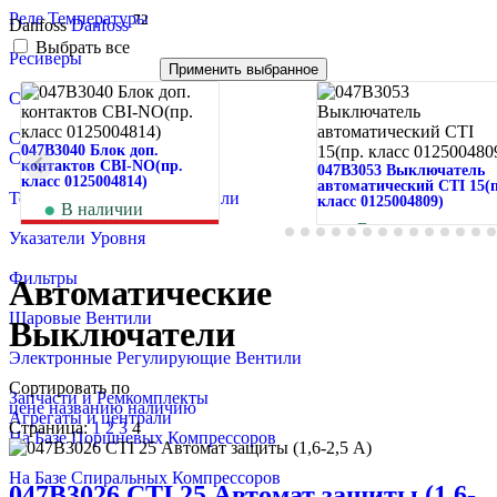
Реле Температуры
72
Danfoss
Danfoss
Выбрать все
Ресиверы
Применить выбранное
Смесители Жидкости
Смотровые Стекла
047B3040 Блок доп.
Соленоидные Вентили
контактов CBI-NO(пр.
047B3053 Выключатель
класс 0125004814)
автоматический CTI 15(п
Терморегулирующие Вентили
класс 0125004809)
В наличии
273
руб.
В наличии
Указатели Уровня
1 129
руб.
Фильтры
Автоматические
Шаровые Вентили
Выключатели
Электронные Регулирующие Вентили
Сортировать по
Запчасти и Ремкомплекты
цене
названию
наличию
Агрегаты и централи
Страница:
1
2
3
4
На Базе Поршневых Компрессоров
На Базе Спиральных Компрессоров
047B3026 CTI 25 Автомат защиты (1,6-