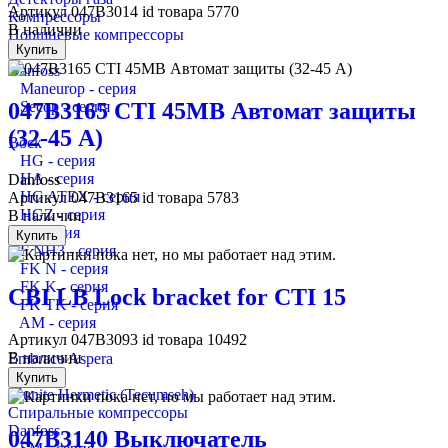
Артикул
047B3014
id товара
5770
Компрессоры
В наличии
Поршневые компрессоры
Купить
Danfoss
Maneurop - серия
047B3165 CTI 45MB Автомат защиты
Secop - серия
(32-45 А)
Bock
HG - серия
HA - серия
Danfoss
HG ATEX - серия
Артикул
047B3165
id товара
5783
HGZ - серия
В наличии
F - серия
Купить
F NH3 - серия
FK N - серия
FK K - серия
CBI LB Lock bracket for CTI 15
FK TK - серия
AM - серия
Артикул
047B3093
id товара
10492
В наличии
Embraco Aspera
Frascold
Купить
L`unite Hermetic (Tecumseh)
Спиральные компрессоры
Danfoss
047B3140 Выключатель