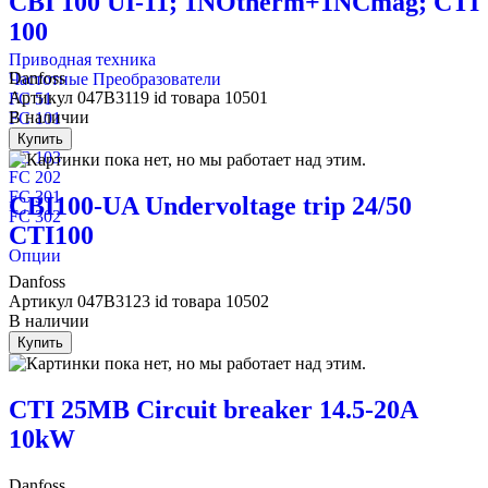
CBI 100 UI-11; 1NOtherm+1NCmag; CTI
100
Приводная техника
Danfoss
Частотные Преобразователи
Артикул
047B3119
id товара
10501
FC 51
В наличии
FC 101
FC 102
Купить
FC 103
FC 202
FC 301
CBI100-UA Undervoltage trip 24/50
FC 302
CTI100
Опции
Danfoss
Артикул
047B3123
id товара
10502
В наличии
Купить
CTI 25MB Circuit breaker 14.5-20A
10kW
Danfoss