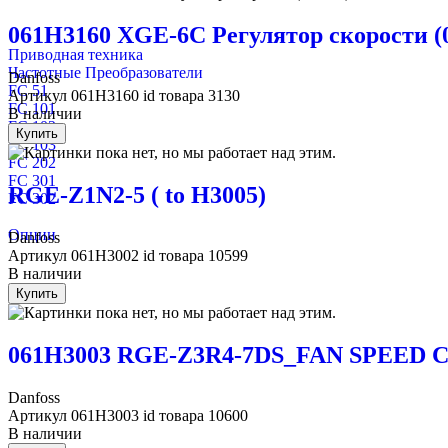
061H3160 XGE-6C Регулятор скорости (0
Приводная техника
Частотные Преобразователи
Danfoss
FC 51
Артикул
061H3160
id товара
3130
FC 101
В наличии
FC 102
Купить
FC 103
FC 202
FC 301
RGE-Z1N2-5 ( to H3005)
FC 302
Опции
Danfoss
Артикул
061H3002
id товара
10599
В наличии
Купить
061H3003 RGE-Z3R4-7DS_FAN SPEED
Danfoss
Артикул
061H3003
id товара
10600
В наличии