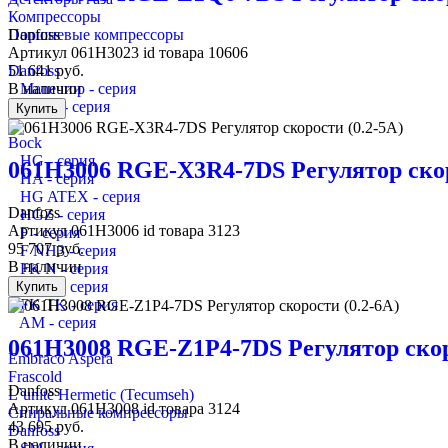
Компрессоры
Поршневые компрессоры
Danfoss
Артикул
061H3023
id товара
10606
Danfoss
51 641
руб.
Maneurop - серия
В наличии
Secop - серия
Купить
Bock
HG - серия
061H3006 RGE-X3R4-7DS Регулятор скор
HA - серия
HG ATEX - серия
Danfoss
HGZ - серия
Артикул
061H3006
id товара
3123
F - серия
95 707
руб.
F NH3 - серия
В наличии
FK N - серия
FK K - серия
Купить
FK TK - серия
AM - серия
061H3008 RGE-Z1P4-7DS Регулятор скор
Embraco Aspera
Frascold
Danfoss
L`unite Hermetic (Tecumseh)
Артикул
061H3008
id товара
3124
Спиральные компрессоры
43 695
руб.
Danfoss
В наличии