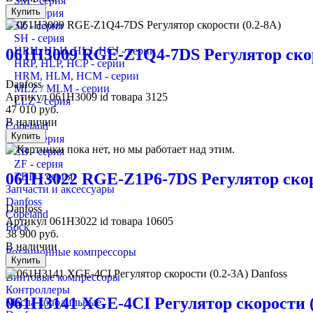
SM - серия
Купить
SY - серия
SZ - серия
SH - серия
HRH, HLH, HLJ, HCJ - серии
061H3009 RGE-Z1Q4-7DS Регулятор скор
HRP, HLP, HCP - серии
HRM, HLM, HCM - серии
Danfoss
MLZ / MLM - серии
Артикул
061H3009
id товара
3125
LLZ - серия
47 010
руб.
В наличии
Copeland
Купить
ZR - серия
ZB - серия
ZF - серия
061H3022 RGE-Z1P6-7DS Регулятор скор
ZBD - серия
Запчасти и аксессуары
Danfoss
Danfoss
Copeland
Артикул
061H3022
id товара
10605
Bock
38 900
руб.
В наличии
Ротационные компрессоры
Купить
Винтовые компрессоры
Контроллеры
061H3141 XGE-4CI Регулятор скорости (
Масла холодильные