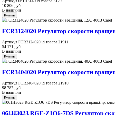
Артикул
061H3140
id товара
3129
10 806
руб.
В наличии
Купить
FCR3124020 Регулятор скорости вращени
Артикул
FCR3124020
id товара
21911
54 171
руб.
В наличии
Купить
FCR3404020 Регулятор скорости вращени
Артикул
FCR3404020
id товара
21910
98 787
руб.
В наличии
Купить
061H3023 RGE-Z1Q6-7DS Регулятор скор
Детекторы газа