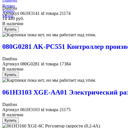
Danfoss
Reniso
Danfoss
Suniso
Артикул
061H3141
id товара
21174
Mobil
14 449
руб.
В наличии
Купить
080G0281 AK-PC551 Контроллер произв
Danfoss
Артикул
080G0281
id товара
17384
В наличии
Купить
061H3103 XGE-AA01 Электрический раз
Danfoss
Артикул
061H3103
id товара
21175
В наличии
Купить