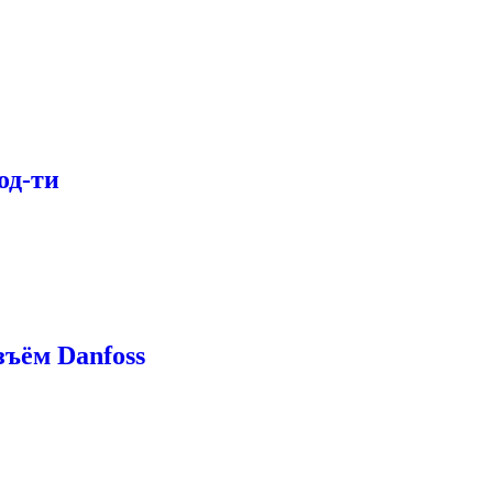
од-ти
ъём Danfoss