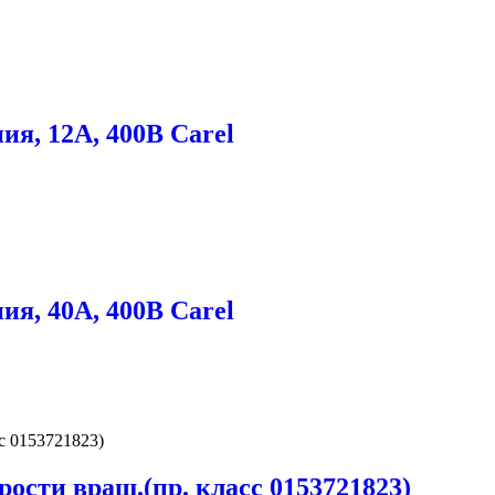
я, 12А, 400В Carel
я, 40А, 400В Carel
ости вращ.(пр. класс 0153721823)