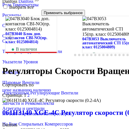
Danfoss
Danfoss
Реле Температуры
Выбрать все
Применить выбранное
Ресиверы
Смесители Жидкости
047B3040 Блок доп.
Смотровые Стекла
контактов CBI-NO(пр.
047B3053 Выключатель
Соленоидные Вентили
класс 0125004814)
автоматический CTI 15(п
класс 0125004809)
В наличии
Терморегулирующие Вентили
273
руб.
В наличии
1 129
руб.
Указатели Уровня
Регуляторы Скорости Вращен
Фильтры
Шаровые Вентили
Сортировать по
цене
названию
наличию
Электронные Регулирующие Вентили
Страница:
1
2
Запчасти и Ремкомплекты
Агрегаты и централи
061H3140 XGE-4C Регулятор скорости (0
На Базе Поршневых Компрессоров
На Базе Спиральных Компрессоров
Danfoss