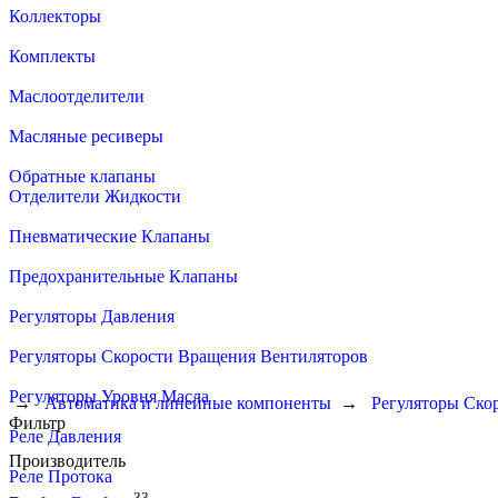
Коллекторы
Комплекты
Маслоотделители
Масляные ресиверы
Обратные клапаны
Отделители Жидкости
Пневматические Клапаны
Предохранительные Клапаны
Регуляторы Давления
Регуляторы Скорости Вращения Вентиляторов
Регуляторы Уровня Масла
→
Автоматика и линейные компоненты
→
Регуляторы Ско
Фильтр
Реле Давления
Производитель
Реле Протока
33