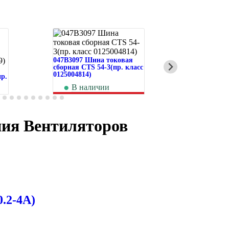
047B3097 Шина токовая
сборная CTS 54-3(пр. класс
047B3052 В
0125004814)
р.
автоматиче
класс 01250
В наличии
261
руб.
В на
1 
ия Вентиляторов
.2-4A)