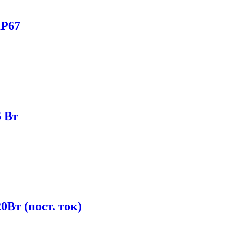
IP67
6 Вт
Вт (пост. ток)