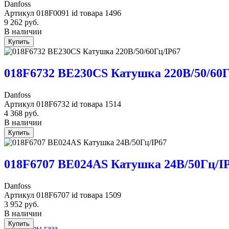
Danfoss
Артикул
018F0091
id товара
1496
9 262
руб.
В наличии
Купить
018F6732 BE230CS Катушка 220В/50/60Г
Danfoss
Артикул
018F6732
id товара
1514
4 368
руб.
В наличии
Купить
018F6707 BE024AS Катушка 24В/50Гц/I
Danfoss
Артикул
018F6707
id товара
1509
3 952
руб.
В наличии
Купить
Детекторы газа