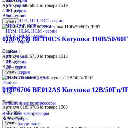
SM - серия
Danfoss
SY - серия
Артикул
018F6851
id товара
1519
SZ - серия
4 261
руб.
SH - серия
В наличии
HRH, HLH, HLJ, HCJ - серии
Купить
HRP, HLP, HCP - серии
HRM, HLM, HCM - серии
MLZ / MLM - серии
018F6730 BE110CS Катушка 110В/50/60Г
LLZ - серия
Danfoss
Copeland
Артикул
018F6730
id товара
1513
ZR - серия
4 446
руб.
ZB - серия
В наличии
ZF - серия
ZBD - серия
Купить
Запчасти и аксессуары
Danfoss
Copeland
018F6706 BE012AS Катушка 12В/50Гц/I
Bock
Danfoss
Ротационные компрессоры
Артикул
018F6706
id товара
1508
3 705
руб.
Винтовые компрессоры
В наличии
Контроллеры
Купить
Масла холодильные