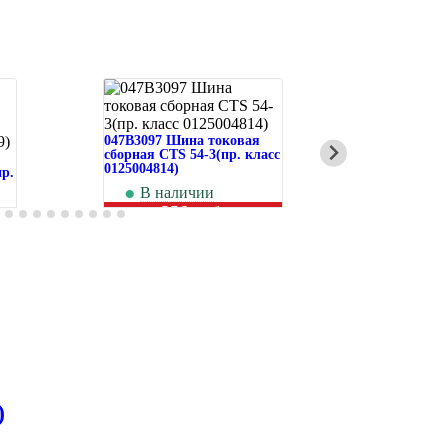
047B3097 Шина токовая
сборная CTS 54-3(пр. класс
047B3052 В
0125004814)
р.
автоматиче
класс 01250
В наличии
256
руб.
В на
1 
)