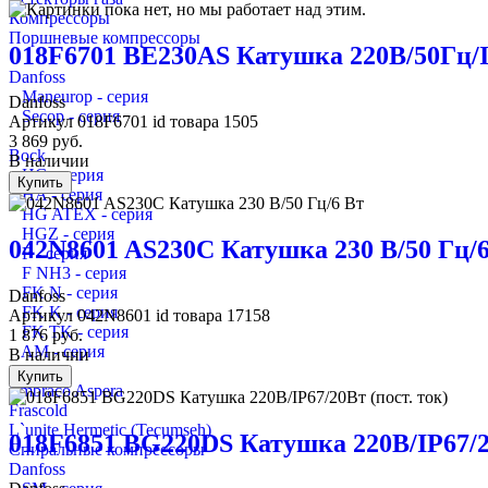
Компрессоры
Поршневые компрессоры
018F6701 BE230AS Катушка 220В/50Гц/
Danfoss
Maneurop - серия
Danfoss
Secop - серия
Артикул
018F6701
id товара
1505
3 869
руб.
Bock
В наличии
HG - серия
Купить
HA - серия
HG ATEX - серия
HGZ - серия
042N8601 AS230C Катушка 230 В/50 Гц/
F - серия
F NH3 - серия
FK N - серия
Danfoss
FK K - серия
Артикул
042N8601
id товара
17158
FK TK - серия
1 876
руб.
AM - серия
В наличии
Купить
Embraco Aspera
Frascold
L`unite Hermetic (Tecumseh)
018F6851 BG220DS Катушка 220В/IP67/20
Спиральные компрессоры
Danfoss