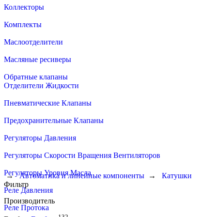
Коллекторы
Комплекты
Маслоотделители
Масляные ресиверы
Обратные клапаны
Отделители Жидкости
Пневматические Клапаны
Предохранительные Клапаны
Регуляторы Давления
Регуляторы Скорости Вращения Вентиляторов
Регуляторы Уровня Масла
→
Автоматика и линейные компоненты
→
Катушки
Фильтр
Реле Давления
Производитель
Реле Протока
132