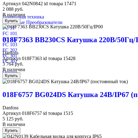
Артикул
042N0842
id товара
17471
2 088
руб.
В наличии
Приводная техника
Купить
Частотные Преобразователи
FC 51
FC 101
018F7363 BB230CS Катушка 220В/50Гц/
FC 102
FC 103
FC 202
Danfoss
FC 301
Артикул
018F7363
id товара
15428
FC 302
3 764
руб.
В наличии
Опции
Купить
018F6757 BG024DS Катушка 24В/IP67 (
Danfoss
Артикул
018F6757
id товара
1515
5 125
руб.
В наличии
Купить