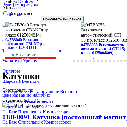
Danfoss
Danfoss
Реле Температуры
4
Alco
Alco
Выбрать все
Ресиверы
Применить выбранное
Смесители Жидкости
Смотровые Стекла
047B3040 Блок доп.
Соленоидные Вентили
контактов CBI-NO(пр.
047B3053 Выключатель
класс 0125004814)
автоматический CTI 15(п
Терморегулирующие Вентили
класс 0125004809)
В наличии
268
руб.
В наличии
Указатели Уровня
1 109
руб.
Фильтры
Катушки
Шаровые Вентили
Сортировать по
Электронные Регулирующие Вентили
цене
названию
наличию
Страница:
1
2
3
4
5
...
7
Запчасти и Ремкомплекты
Агрегаты и централи
На Базе Поршневых Компрессоров
018F0091 Катушка (постоянный магнит
На Базе Спиральных Компрессоров