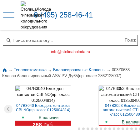
8 (495) 258-46-41
Поиск по каталогу
info@stolicaholoda.ru
→
Теплоавтоматика
→
Балансировочные Клапаны
→
003Z0633
Клапан балансировочный ASV-PV Ду65(пр. класс 2862128007)
047B3040 Блок доп. контактов
047B3053 Выключа
CBI-NO(пр. класс 0125004814)
автоматический CTI 
класс 012500480
В наличии
В наличи
268
руб.
1 109
руб.