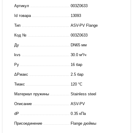
балансировочный
Артикул
003Z0633
ASV-
Id товара
13093
PV
Тип
ASV-PV Flange
Ду65(пр.
класс
Код №
003Z0633
2862128007)
Ду
DN65 мм
kvs
30.0 м³/ч
Ру
16 бар
ΔРмакс
2.5 бар
Тмакс
120 °C
Материал пружины
Stainless steel
Описание
ASV-PV
dP
0.35 кПа
Присоединение
Flange дюймы