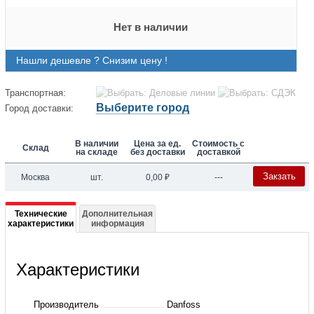
Нет в наличии
Нашли дешевле ? Снизим цену !
Транспортная:
Выберите город
Город доставки:
В наличии
Цена за ед.
Стоимость с
Склад
на складе
без доставки
доставкой
Закзать
Москва
шт.
0,00
₽
---
Подробная
Технические
Дополнительная
характеристики
информация
информация
о
Характеристики
003Z0633
Клапан
Производитель
Danfoss