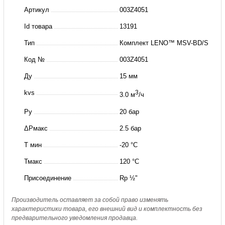
клапанов
Артикул
003Z4051
MSV-
Id товара
13191
BD/-
Тип
Комплект LENO™ MSV-BD/S
S
Ду
Код №
003Z4051
15(пр.
Ду
15 мм
класс
kvs
3
3.0 м
/ч
2862328029)
Ру
20 бар
ΔРмакс
2.5 бар
Т мин
-20 °C
Тмакс
120 °C
Присоединение
Rp ½"
Производитель оставляет за собой право изменять
характеристики товара, его внешний вид и комплектность без
предварительного уведомления продавца.