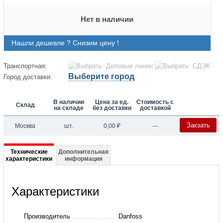
Нет в наличии
Нашли дешевле ? Снизим цену !
Транспортная:
Выберите город
Город доставки:
В наличии
Цена за ед.
Стоимость с
Склад
на складе
без доставки
доставкой
Закзать
Москва
шт.
0,00
₽
---
Подробная
Технические
Дополнительная
характеристики
информация
информация
о
Характеристики
003Z4051
Комплект
Производитель
Danfoss