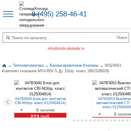
8 (495) 258-46-41
Поиск по каталогу
info@stolicaholoda.ru
→
Теплоавтоматика
→
Балансировочные Клапаны
→
003Z4051
Комплект клапанов MSV-BD/-S Ду 15(пр. класс 2862328029)
047B3040 Блок доп. контактов
047B3053 Выключа
CBI-NO(пр. класс 0125004814)
автоматический CTI 
класс 012500480
В наличии
В наличи
273
руб.
1 129
руб.