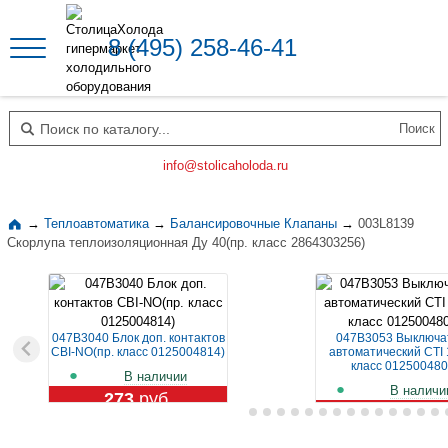
8 (495) 258-46-41
Поиск по каталогу
info@stolicaholoda.ru
→
Теплоавтоматика
→
Балансировочные Клапаны
→
003L8139
Скорлупа теплоизоляционная Ду 40(пр. класс 2864303256)
047B3040 Блок доп. контактов
047B3053 Выключа
CBI-NO(пр. класс 0125004814)
автоматический CTI 
класс 012500480
В наличии
В наличи
273
руб.
1 129
руб.