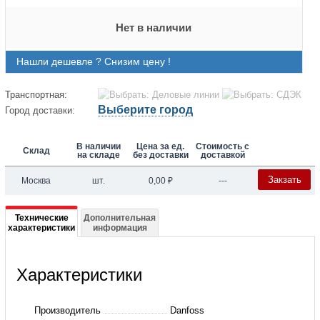
Нет в наличии
Нашли дешевле ? Снизим цену !
Транспортная:
Выберите город
Город доставки:
В наличии
Цена за ед.
Стоимость с
Склад
на складе
без доставки
доставкой
Закзать
Москва
шт.
0,00
₽
---
Подробная
Технические
Дополнительная
характеристики
информация
информация
о
Характеристики
003L8139
Скорлупа
Производитель
Danfoss