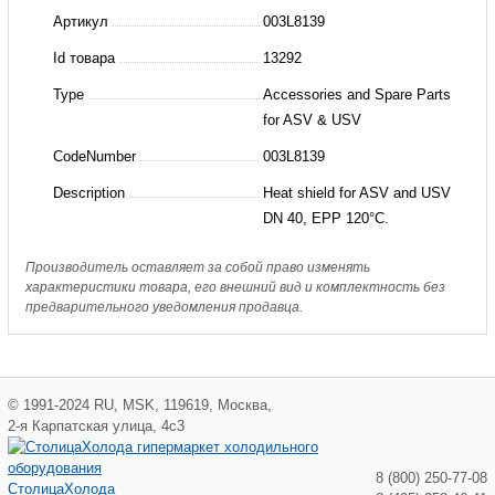
теплоизоляционная
Артикул
003L8139
Ду
Id товара
13292
40(пр.
Type
Accessories and Spare Parts
класс
for ASV & USV
2864303256)
CodeNumber
003L8139
Description
Heat shield for ASV and USV
DN 40, EPP 120°C.
Производитель оставляет за собой право изменять
характеристики товара, его внешний вид и комплектность без
предварительного уведомления продавца.
©
1991-2024
RU
,
MSK
,
119619
,
Москва
,
2-я Карпатская улица, 4с3
8 (800) 250-77-08
СтолицаХолода