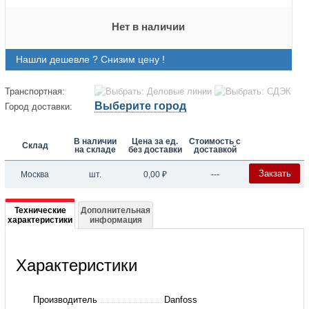
Нет в наличии
Нашли дешевле ? Снизим цену !
Транспортная:
Выберите город
Город доставки:
В наличии
Цена за ед.
Стоимость с
Склад
на складе
без доставки
доставкой
Закзать
Москва
шт.
0,00
₽
---
Подробная
Технические
Дополнительная
характеристики
информация
информация
о
Характеристики
003Z4652
Настроечная
Производитель
Danfoss