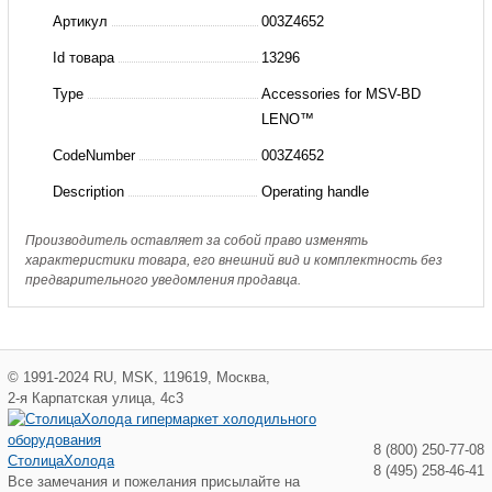
рукоятка
Артикул
003Z4652
для
Id товара
13296
MSV-
Type
Accessories for MSV-BD
BD(пр.
LENO™
класс
CodeNumber
003Z4652
2864303256)
Description
Operating handle
Производитель оставляет за собой право изменять
характеристики товара, его внешний вид и комплектность без
предварительного уведомления продавца.
©
1991-2024
RU
,
MSK
,
119619
,
Москва
,
2-я Карпатская улица, 4с3
8 (800) 250-77-08
СтолицаХолода
8 (495) 258-46-41
Все замечания и пожелания присылайте на