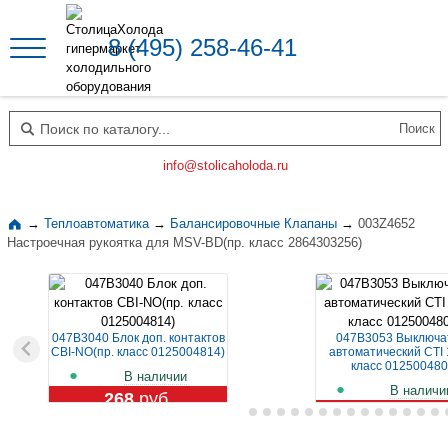
8 (495) 258-46-41
Поиск по каталогу
info@stolicaholoda.ru
→
Теплоавтоматика
→
Балансировочные Клапаны
→
003Z4652
Настроечная рукоятка для MSV-BD(пр. класс 2864303256)
047B3040 Блок доп. контактов
047B3053 Выключа
CBI-NO(пр. класс 0125004814)
автоматический CTI 
класс 012500480
В наличии
В наличи
268
руб.
1 109
руб.