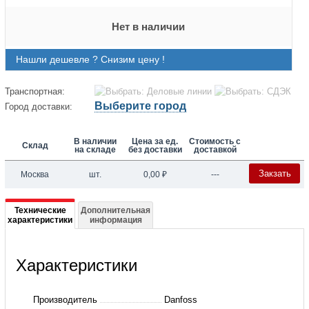
Нет в наличии
Нашли дешевле ? Снизим цену !
Транспортная:
Выберите город
Город доставки:
В наличии
Цена за ед.
Стоимость с
Склад
на складе
без доставки
доставкой
Закзать
Москва
шт.
0,00
₽
---
Подробная
Технические
Дополнительная
характеристики
информация
информация
о
Характеристики
003L5042
AB-
Производитель
Danfoss