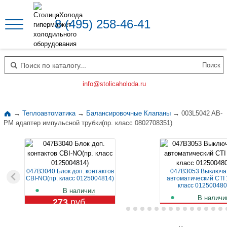
8 (495) 258-46-41
Поиск по каталогу
info@stolicaholoda.ru
→
Теплоавтоматика
→
Балансировочные Клапаны
→
003L5042 AB-
PM адаптер импульсной трубки(пр. класс 0802708351)
047B3040 Блок доп. контактов
047B3053 Выключа
CBI-NO(пр. класс 0125004814)
автоматический CTI 
класс 012500480
В наличии
В наличи
273
руб.
1 129
руб.