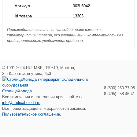
PM
Артикул
003L5042
адаптер
Id товара
13303
импульсной
трубки(пр.
Производитель оставляет за собой право изменять
характеристики товара, его внешний вид и комплектность без
класс
предварительного уведомления продавца.
0802708351)
©
1991-2024
RU
,
MSK
,
119619
,
Москва
,
2-я Карпатская улица, 4с3
8 (800) 250-77-08
СтолицаХолода
8 (495) 258-46-41
Все замечания и пожелания присылайте на
info@stolicaholoda.ru
.
Все права защищены и охраняются законом.
Пользовательское соглашение.