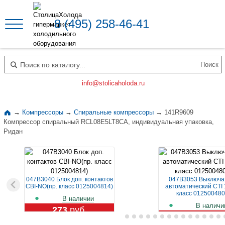
8 (495) 258-46-41
Поиск по каталогу
info@stolicaholoda.ru
→
Компрессоры
→
Спиральные компрессоры
→
141R9609
Компрессор спиральный RCL08E5LT8CA, индивидуальная упаковка,
Ридан
047B3040 Блок доп. контактов
047B3053 Выключа
CBI-NO(пр. класс 0125004814)
автоматический CTI 
класс 012500480
В наличии
В наличи
273
руб.
1 129
руб.