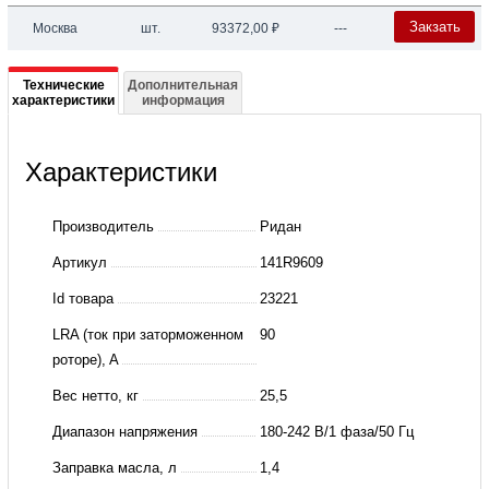
Закзать
Москва
шт.
93372,00
₽
---
Подробная
Технические
Дополнительная
характеристики
информация
информация
о
Характеристики
141R9609
Компрессор
Производитель
Ридан
спиральный
Артикул
141R9609
RCL08E5LT8CA,
Id товара
23221
индивидуальная
LRA (ток при заторможенном
90
упаковка,
роторе), A
Ридан
Вес нетто, кг
25,5
Диапазон напряжения
180-242 В/1 фаза/50 Гц
Заправка масла, л
1,4