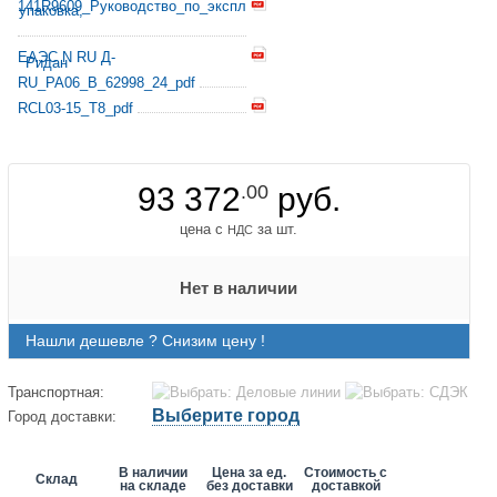
141R9609_Руководство_по_эксплуатации_pdf
ЕАЭС N RU Д-
RU_PA06_B_62998_24_pdf
RCL03-15_T8_pdf
93 372
.00
руб.
цена с
за шт.
НДС
Нет в наличии
Нашли дешевле ? Снизим цену !
Транспортная:
Выберите город
Город доставки:
В наличии
Цена за ед.
Стоимость с
Склад
на складе
без доставки
доставкой