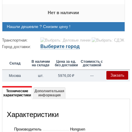
Нет в наличии
Нашли дешевле ? Снизим цену !
Транспортная:
Выберите город
Город доставки:
В наличии
Цена за ед.
Стоимость с
Склад
на складе
без доставки
доставкой
Закзать
Москва
шт.
5976,00
₽
---
Подробная
Технические
Дополнительная
характеристики
информация
информация
о
Характеристики
Датчик
Давления
Производитель
Hongsen