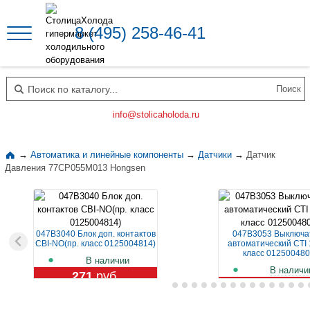
8 (495) 258-46-41
Поиск по каталогу
info@stolicaholoda.ru
→
Автоматика и линейные компоненты
→
Датчики
→
Датчик
Давления 77CP055M013 Hongsen
047B3040 Блок доп. контактов
047B3053 Выключа
CBI-NO(пр. класс 0125004814)
автоматический CTI 
класс 012500480
В наличии
В наличи
271
руб.
1 119
руб.