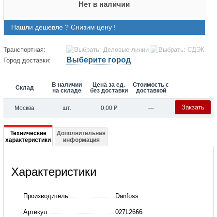
Нет в наличии
Нашли дешевле ? Снизим цену !
Транспортная:
Выберите город
Город доставки:
В наличии
Цена за ед.
Стоимость с
Склад
на складе
без доставки
доставкой
Закзать
Москва
шт.
0,00
₽
---
Подробная
Технические
Дополнительная
характеристики
информация
информация
о
Характеристики
027L2666
Фланцы,
Производитель
Danfoss
пайка,
Артикул
027L2666