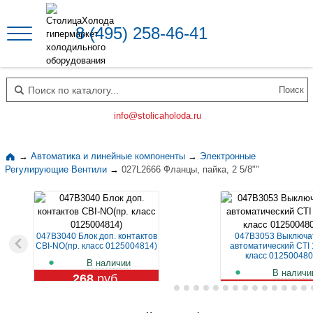
8 (495) 258-46-41
Поиск по каталогу
info@stolicaholoda.ru
→
Автоматика и линейные компоненты
→
Электронные
Регулирующие Вентили
→
027L2666 Фланцы, пайка, 2 5/8""
047B3040 Блок доп. контактов
047B3053 Выключа
CBI-NO(пр. класс 0125004814)
автоматический CTI 
класс 012500480
В наличии
В наличи
268
руб.
1 109
руб.