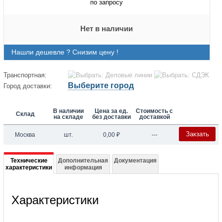
по запросу
Нет в наличии
Нашли дешевле ? Снизим цену !
Транспортная:
Выберите город
Город доставки:
В наличии
Цена за ед.
Стоимость с
Склад
на складе
без доставки
доставкой
Закзать
Москва
шт.
0,00
₽
---
Подробная
Технические
Дополнительная
Документация
характеристики
информация
информация
о
Характеристики
027B2071
Фильтр