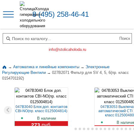
8 (495) 258-46-41
Поиск по каталогу
info@stolicaholoda.ru
→
Автоматика и линейные компоненты
→
Электронные
Регулирующие Вентили
→
027B2071 Фильтр для SV 4, 5, 6(пр. класс
0154701192)
047B3040 Блок доп. контактов
047B3053 Выключа
CBI-NO(пр. класс 0125004814)
автоматический CTI 
класс 012500480
В наличии
В наличи
273
руб.
1 129
руб.