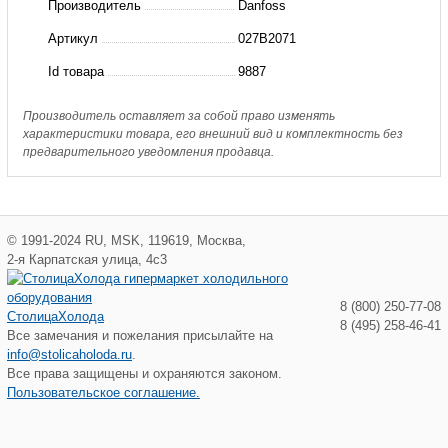
Производитель
Danfoss
для
Артикул
027B2071
SV
Id товара
9887
4,
5,
Производитель оставляет за собой право изменять
характеристики товара, его внешний вид и комплектность без
6(пр.
предварительного уведомления продавца.
класс
0154701192)
©
1991-2024
RU
,
MSK
,
119619
,
Москва
,
2-я Карпатская улица, 4с3
8 (800) 250-77-08
СтолицаХолода
8 (495) 258-46-41
Все замечания и пожелания присылайте на
info@stolicaholoda.ru
.
Все права защищены и охраняются законом.
Пользовательское соглашение.