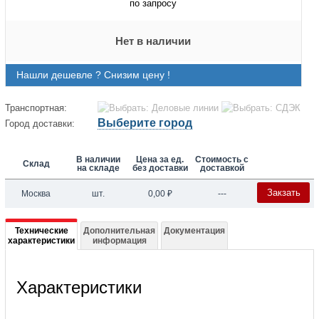
по запросу
Нет в наличии
Нашли дешевле ? Снизим цену !
Транспортная:
Выберите город
Город доставки:
В наличии
Цена за ед.
Стоимость с
Склад
на складе
без доставки
доставкой
Закзать
Москва
шт.
0,00
₽
---
Подробная
Технические
Дополнительная
Документация
характеристики
информация
информация
о
Характеристики
027B2075
Приварной