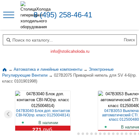
8 (495) 258-46-41
Поиск по каталогу
info@stolicaholoda.ru
→
Автоматика и линейные компоненты
→
Электронные
Регулирующие Вентили
→
027B2075 Приварной нипель для SV 4-6(пр.
класс 0101901998)
047B3040 Блок доп. контактов
047B3053 Выключа
CBI-NO(пр. класс 0125004814)
автоматический CTI 
класс 012500480
В наличии
В наличи
271
руб.
1 119
руб.