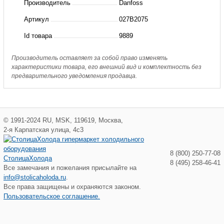
Производитель
Danfoss
нипель
Артикул
027B2075
для
Id товара
9889
SV
4-
Производитель оставляет за собой право изменять
характеристики товара, его внешний вид и комплектность без
6(пр.
предварительного уведомления продавца.
класс
0101901998)
©
1991-2024
RU
,
MSK
,
119619
,
Москва
,
2-я Карпатская улица, 4с3
8 (800) 250-77-08
СтолицаХолода
8 (495) 258-46-41
Все замечания и пожелания присылайте на
info@stolicaholoda.ru
.
Все права защищены и охраняются законом.
Пользовательское соглашение.