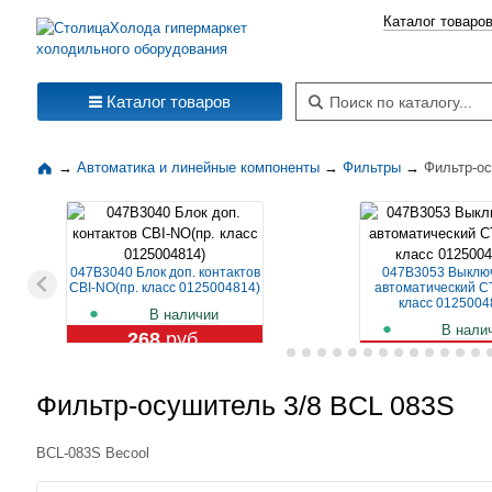
Каталог товаро
Поиск по каталогу
Каталог товаров
→
Автоматика и линейные компоненты
→
Фильтры
→
Фильтр-ос
047B3040 Блок доп. контактов
047B3053 Выклю
CBI-NO(пр. класс 0125004814)
автоматический CT
класс 0125004
В наличии
В нали
268
руб.
1 109
ру
Фильтр-осушитель 3/8 BCL 083S
BCL-083S Becool