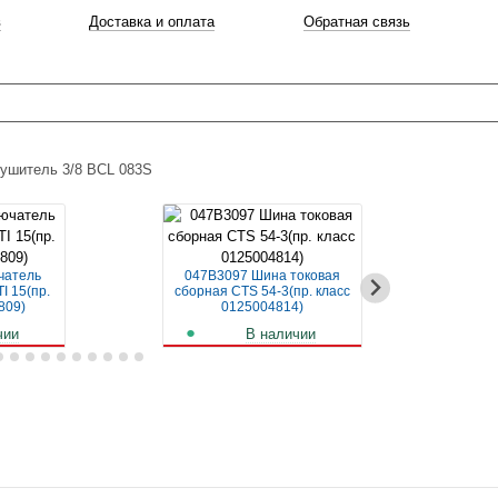
в
Доставка и оплата
Обратная связь
ушитель 3/8 BCL 083S
чатель
047B3097 Шина токовая
04
I 15(пр.
сборная CTS 54-3(пр. класс
авт
809)
0125004814)
чии
В наличии
б.
256
руб.