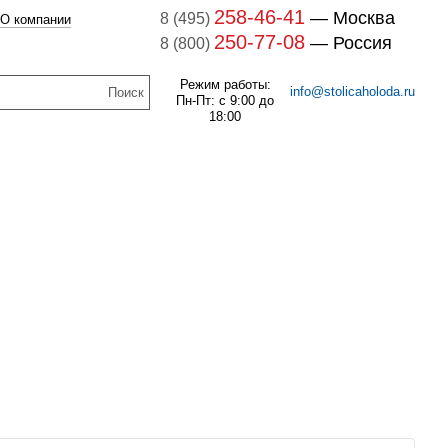
258-46-41
— Москва
8 (495)
О компании
250-77-08
— Россия
8 (800)
Режим работы:
info@stolicaholoda.ru
Пн-Пт: с 9:00 до
18:00
047B3207 Блок доп. контактов
047B3207
7B3052 Выключатель
оматический CTI 15(пр.
В наличии
класс 0125004809)
256
руб.
В наличии
1 121
руб.