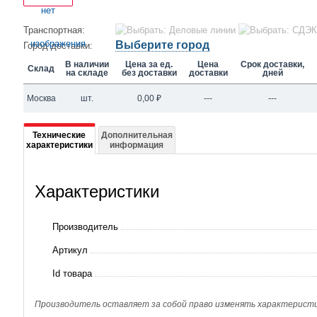
Транспортная:
Выберите город
Город доставки:
В наличии
Цена за ед.
Цена
Срок доставки,
Склад
на складе
без доставки
доставки
дней
Москва
шт.
0,00
₽
---
---
Подробная
Технические
Дополнительная
характеристики
информация
информация
о
Характеристики
Фильтр-
осушитель
Производитель
3/8
Артикул
BCL
Id товара
083S
Производитель оставляет за собой право изменять характеристик