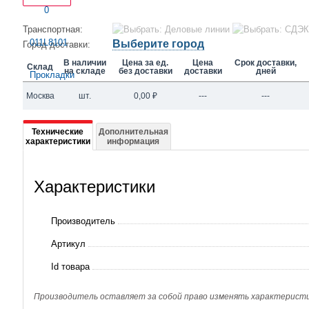
Транспортная:
Выберите город
Город доставки:
В наличии
Цена за ед.
Цена
Срок доставки,
Склад
на складе
без доставки
доставки
дней
Москва
шт.
0,00
₽
---
---
Подробная
Технические
Дополнительная
характеристики
информация
информация
о
Характеристики
011L8101
Прокладки
Производитель
Артикул
Id товара
Производитель оставляет за собой право изменять характеристик