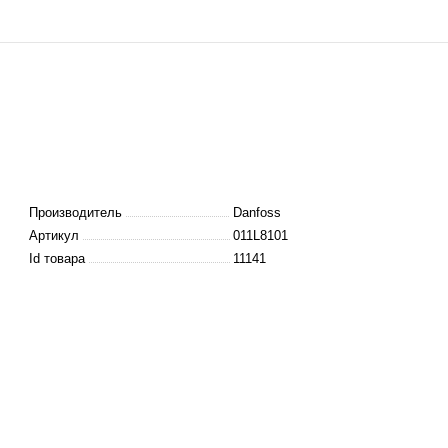
Производитель
Danfoss
Артикул
011L8101
Id товара
11141