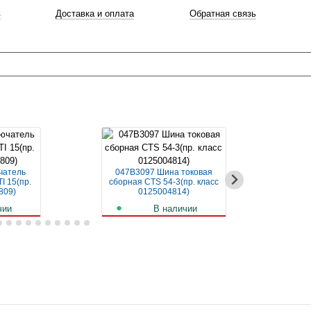
в
Доставка и оплата
Обратная связь
чатель
047B3097 Шина токовая
04
I 15(пр.
сборная CTS 54-3(пр. класс
авт
809)
0125004814)
чии
В наличии
б.
261
руб.