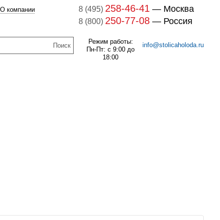
258-46-41
— Москва
8 (495)
О компании
250-77-08
— Россия
8 (800)
Режим работы:
info@stolicaholoda.ru
Пн-Пт: с 9:00 до
18:00
047B3207 Блок
доп. контактов
047B3207
В наличии
7B3052 Выключатель
оматический CTI 15(пр.
261
руб.
класс 0125004809)
В наличии
1 141
руб.