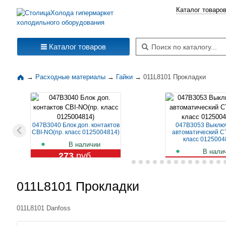
Каталог товаро
Поиск по каталогу
Каталог товаров
→
Расходные материалы
→
Гайки
→
011L8101 Прокладки
047B3040 Блок доп. контактов
047B3053 Выклю
CBI-NO(пр. класс 0125004814)
автоматический CT
класс 0125004
В наличии
В нали
273
руб.
1 129
ру
011L8101 Прокладки
011L8101 Danfoss