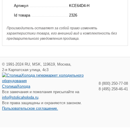
Конденсатор
Артикул
KCE64D4-H
(70,0
Id товара
2326
/
56,0
Производитель оставляет за собой право изменять
характеристики товара, его внешний вид и комплектность без
кВт;
предварительного уведомления продавца.
29/26
дБА)
©
1991-2024
RU
,
MSK
,
119619
,
Москва
,
2-я Карпатская улица, 4с3
8 (800) 250-77-08
СтолицаХолода
8 (495) 258-46-41
Все замечания и пожелания присылайте на
info@stolicaholoda.ru
.
Все права защищены и охраняются законом.
Пользовательское соглашение.