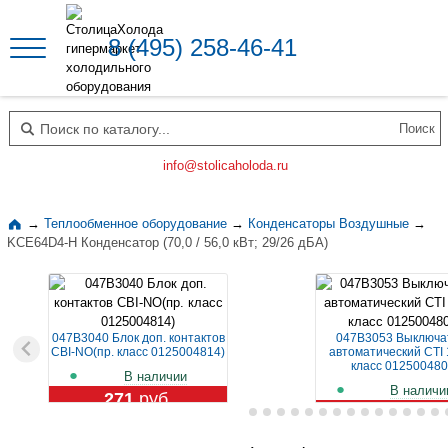
8 (495) 258-46-41
Поиск по каталогу
info@stolicaholoda.ru
→
Теплообменное оборудование
→
Конденсаторы Воздушные
→
KCE64D4-H Конденсатор (70,0 / 56,0 кВт; 29/26 дБА)
047B3040 Блок доп. контактов
047B3053 Выключа
CBI-NO(пр. класс 0125004814)
автоматический CTI 
класс 012500480
В наличии
В наличи
271
руб.
1 119
руб.