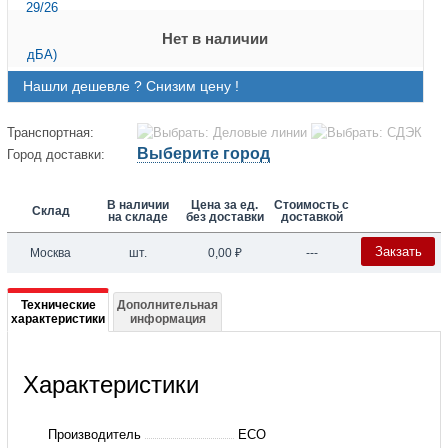
Нет в наличии
Нашли дешевле ? Снизим цену !
Транспортная:
Выберите город
Город доставки:
В наличии
Цена за ед.
Стоимость с
Склад
на складе
без доставки
доставкой
Закзать
Москва
шт.
0,00
₽
---
Подробная
Технические
Дополнительная
характеристики
информация
информация
о
Характеристики
KCE64D4-
H
Производитель
ECO