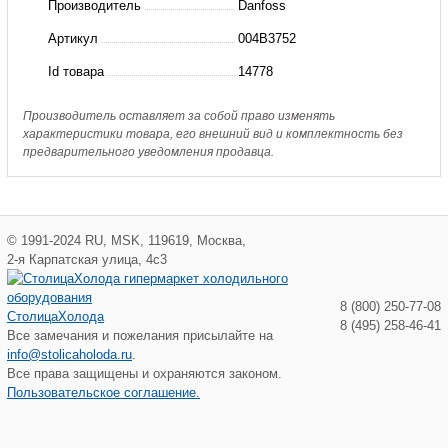
Производитель
Danfoss
X051-
Артикул
004B3752
H-
Id товара
14778
5-
P-
Производитель оставляет за собой право изменять
характеристики товара, его внешний вид и комплектность без
49
предварительного уведомления продавца.
D
ТО
разб.
©
1991-2024
RU
,
MSK
,
119619
,
Москва
,
(пр.
2-я Карпатская улица, 4с3
класс
8 (800) 250-77-08
СтолицаХолода
3178908440)
8 (495) 258-46-41
Все замечания и пожелания присылайте на
info@stolicaholoda.ru
.
Все права защищены и охраняются законом.
Пользовательское соглашение.