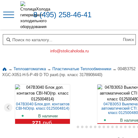
8 (495) 258-46-41
Поиск по каталогу
info@stolicaholoda.ru
→
Теплоавтоматика
→
Пластинчатые Теплообменники
→
004B3752
XGC-X051-H-5-P-49 D ТО разб.(пр. класс 3178908440)
047B3040 Блок доп. контактов
047B3053 Выключа
CBI-NO(пр. класс 0125004814)
автоматический CTI 
класс 012500480
В наличии
В наличи
271
руб.
1 119
руб.