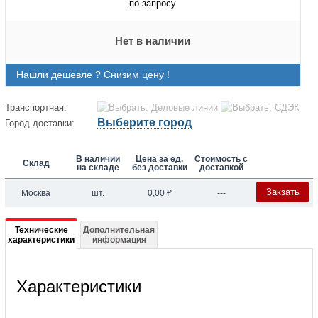
по запросу
Нет в наличии
Нашли дешевле ? Снизим цену !
Транспортная:
Выберите город
Город доставки:
В наличии
Цена за ед.
Стоимость с
Склад
на складе
без доставки
доставкой
Закзать
Москва
шт.
0,00
₽
---
Подробная
Технические
Дополнительная
характеристики
информация
информация
о
Характеристики
004B3752
XGC-