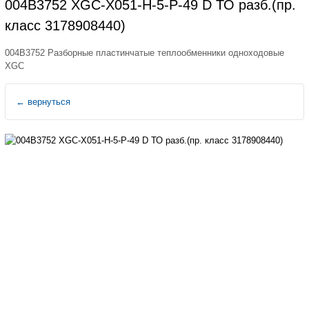
004B3752 XGC-X051-H-5-P-49 D ТО разб.(пр.
класс 3178908440)
004B3752 Разборные пластинчатые теплообменники одноходовые
XGС
←
вернуться