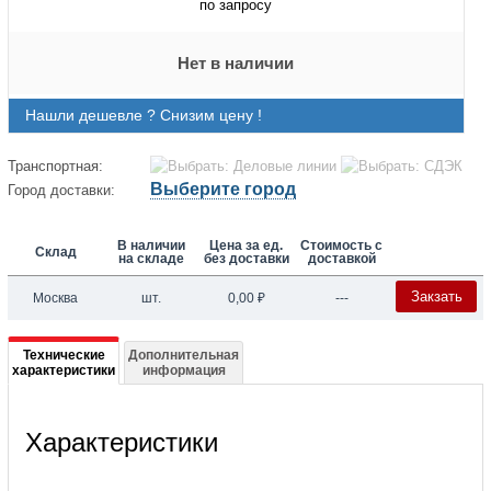
по запросу
Нет в наличии
Нашли дешевле ? Снизим цену !
Транспортная:
Выберите город
Город доставки:
В наличии
Цена за ед.
Стоимость с
Склад
на складе
без доставки
доставкой
Закзать
Москва
шт.
0,00
₽
---
Подробная
Технические
Дополнительная
характеристики
информация
информация
о
Характеристики
004B3767
XGC-