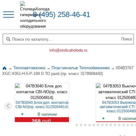
8 (495) 258-46-41
Поиск по каталогу
info@stolicaholoda.ru
→
Теплоавтоматика
→
Пластинчатые Теплообменники
→
004B3767
XGC-X051-H-5-P-199 D ТО разб.(пр. класс 3178908440)
047B3040 Блок доп. контактов
047B3053 Выключа
CBI-NO(пр. класс 0125004814)
автоматический CTI 
класс 012500480
В наличии
В наличи
268
руб.
1 109
руб.