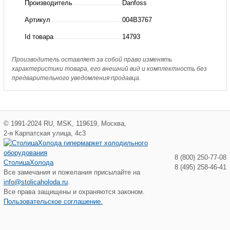
Производитель
Danfoss
X051-
Артикул
004B3767
H-
Id товара
14793
5-
P-
Производитель оставляет за собой право изменять
характеристики товара, его внешний вид и комплектность без
199
предварительного уведомления продавца.
D
ТО
разб.
©
1991-2024
RU
,
MSK
,
119619
,
Москва
,
(пр.
2-я Карпатская улица, 4с3
класс
8 (800) 250-77-08
СтолицаХолода
3178908440)
8 (495) 258-46-41
Все замечания и пожелания присылайте на
info@stolicaholoda.ru
.
Все права защищены и охраняются законом.
Пользовательское соглашение.