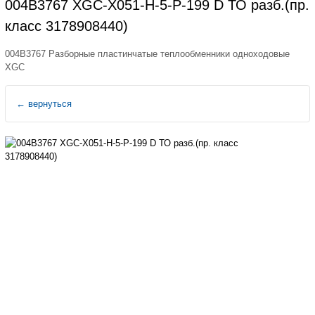
004B3767 XGC-X051-H-5-P-199 D ТО разб.(пр.
класс 3178908440)
004B3767 Разборные пластинчатые теплообменники одноходовые
XGС
←
вернуться