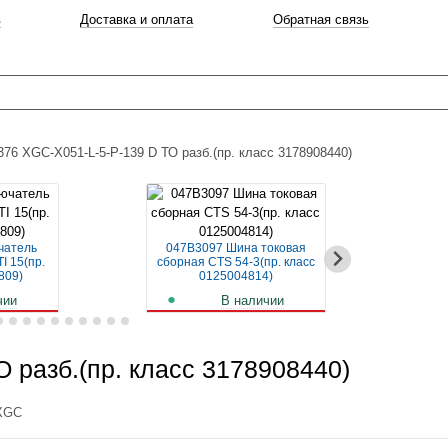
в
Доставка и оплата
Обратная связь
76 XGC-X051-L-5-P-139 D ТО разб.(пр. класс 3178908440)
чатель
047B3097 Шина токовая
04
I 15(пр.
сборная CTS 54-3(пр. класс
авт
809)
0125004814)
чии
В наличии
б.
261
руб.
 разб.(пр. класс 3178908440)
 XGС