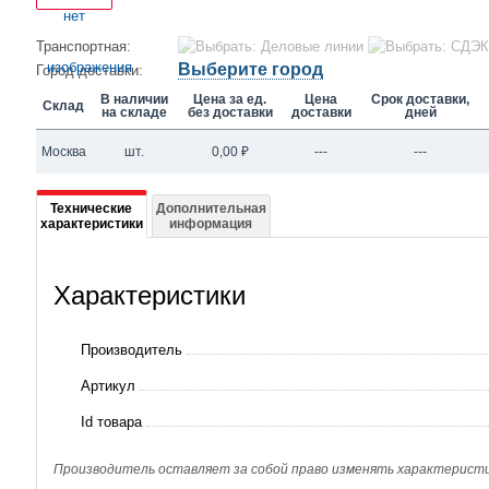
Транспортная:
Выберите город
Город доставки:
В наличии
Цена за ед.
Цена
Срок доставки,
Склад
на складе
без доставки
доставки
дней
Москва
шт.
0,00
₽
---
---
Подробная
Технические
Дополнительная
характеристики
информация
информация
о
Характеристики
004B2376
XGC-
Производитель
X051-
Артикул
L-
Id товара
5-
P-
Производитель оставляет за собой право изменять характеристик