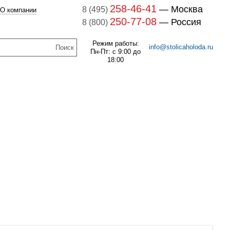
258-46-41
— Москва
8 (495)
О компании
250-77-08
— Россия
8 (800)
Режим работы:
info@stolicaholoda.ru
Пн-Пт: с 9:00 до
18:00
047B3207 Блок доп. контактов
047B3207
7B3052 Выключатель
оматический CTI 15(пр.
В наличии
класс 0125004809)
261
руб.
В наличии
1 141
руб.