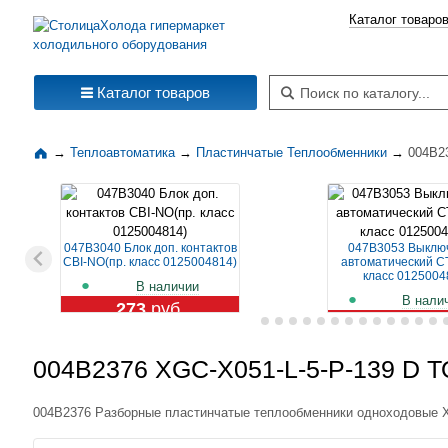
Каталог товаро
Поиск по каталогу
Каталог товаров
→
Теплоавтоматика
→
Пластинчатые Теплообменники
→
004B23
047B3040 Блок доп. контактов
047B3053 Выклю
CBI-NO(пр. класс 0125004814)
автоматический CT
класс 0125004
В наличии
В нали
273
руб.
1 129
ру
004B2376 XGC-X051-L-5-P-139 D ТО
004B2376 Разборные пластинчатые теплообменники одноходовые