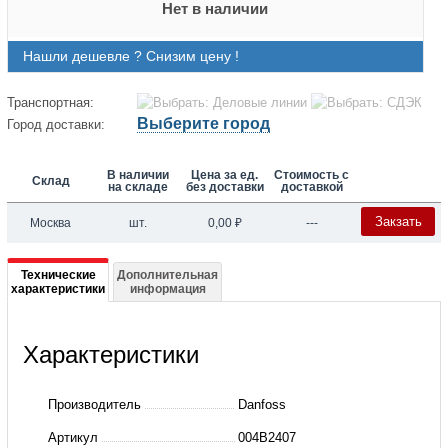
Нет в наличии
Нашли дешевле ? Снизим цену !
Транспортная:
Выберите город
Город доставки:
В наличии
Цена за ед.
Стоимость с
Склад
на складе
без доставки
доставкой
Закзать
Москва
шт.
0,00
₽
---
Подробная
Технические
Дополнительная
характеристики
информация
информация
о
Характеристики
004B2407
Производитель
Danfoss
Артикул
004B2407