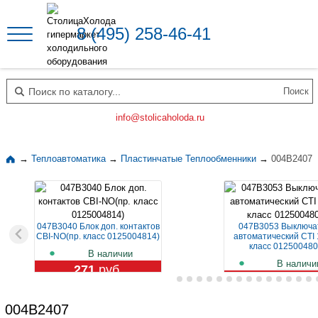
8 (495) 258-46-41
Поиск по каталогу
info@stolicaholoda.ru
→
Теплоавтоматика
→
Пластинчатые Теплообменники
→
004B2407
047B3040 Блок доп. контактов
047B3053 Выключа
CBI-NO(пр. класс 0125004814)
автоматический CTI 
класс 012500480
В наличии
В наличи
271
руб.
1 119
руб.
004B2407