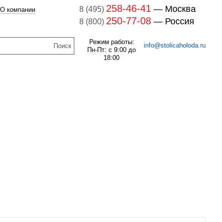
258-46-41
— Москва
8 (495)
О компании
250-77-08
— Россия
8 (800)
Режим работы:
info@stolicaholoda.ru
Пн-Пт: с 9:00 до
18:00
047B3207 Блок
доп. контактов
047B3207
В наличии
7B3052 Выключатель
оматический CTI 15(пр.
257
руб.
класс 0125004809)
В наличии
1 126
руб.