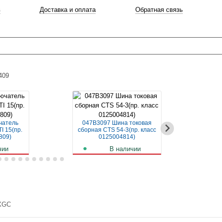
в
Доставка и оплата
Обратная связь
409
чатель
047B3097 Шина токовая
04
I 15(пр.
сборная CTS 54-3(пр. класс
авт
809)
0125004814)
чии
В наличии
б.
257
руб.
 XGС