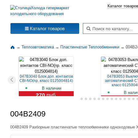
Каталог товаро
Поиск по каталогу
Каталог товаров
→
Теплоавтоматика
→
Пластинчатые Теплообменники
→
004B2
047B3040 Блок доп. контактов
047B3053 Выклю
CBI-NO(пр. класс 0125004814)
автоматический CT
класс 0125004
В наличии
В нали
270
руб.
1 114
ру
004B2409
004B2409 Разборные пластинчатые теплообменники одноходовые