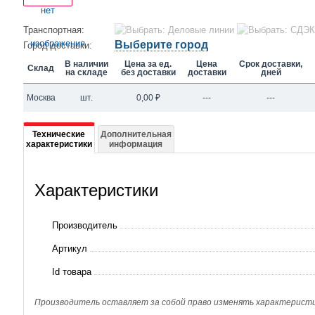
Транспортная:
Выберите город
Город доставки:
В наличии
Цена за ед.
Цена
Срок доставки,
Склад
на складе
без доставки
доставки
дней
Москва
шт.
0,00
₽
---
---
Подробная
Технические
Дополнительная
характеристики
информация
информация
о
Характеристики
004B2409
Производитель
Артикул
Id товара
Производитель оставляет за собой право изменять характеристик