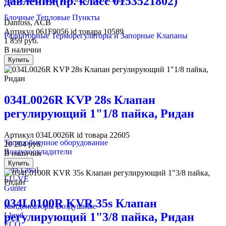
давления(пр. класс 0153521802)
Блочные Тепловые Пункты
Danfoss, ACB
Артикул
061F9056
id товара
10589
Радиаторные Терморегуляторы и Запорные Клапаны
1 859
руб.
В наличии
Купить
034L0026R KVP 28s Клапан
регулирующий 1"1/8 пайка, Ридан
Артикул
034L0026R
id товара
22605
Теплообменное оборудование
20 204
руб.
Воздухоохладители
В наличии
ECO
Купить
Alfa Laval
LU-VE
Gunter
034L0100R KVR 35s Клапан
Конденсаторы Воздушные
регулирующий 1"3/8 пайка, Ридан
Lloyd
ECO