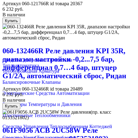
Артикул
060-121766R
id товара
20367
6 232
руб.
В наличии
Купить
060-132466R Реле давления KPI 35R,
диапазон настройки -0,2...7,5 бар,
Средства для ремонта и монтажа
Теплоавтоматика
дифференциал 0,7…4 бар, штуцер
Трубопроводная Арматура
G1/2А, автоматический сброс, Ридан
Балансировочные Клапаны
Артикул
060-132466R
id товара
20489
Электрические Средства Автоматизации
6 232
руб.
В наличии
Регуляторы Температуры и Давления
Купить
Пластинчатые Теплообменники
Средства Управления Теплоснабжением Коттеджей
061F9056 ACB 2UC58W Реле
Средства Учета Теплопотребления