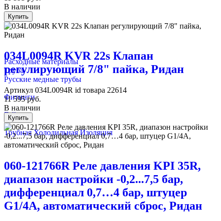
В наличии
Купить
034L0094R KVR 22s Клапан
Расходные материалы
регулирующий 7/8" пайка, Ридан
Труба
Русские медные трубы
Артикул
034L0094R
id товара
22614
Фитинги
11 595
руб.
В наличии
Гайки
Купить
Трубная Холодильная Изоляция
060-121766R Реле давления KPI 35R,
диапазон настройки -0,2...7,5 бар,
дифференциал 0,7…4 бар, штуцер
G1/4А, автоматический сброс, Ридан