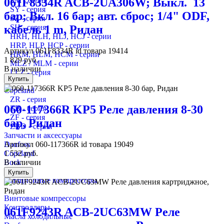
SM - серия
061F8334R ACB-2UA306W; Выкл. 13
SY - серия
бар; Вкл. 16 бар; авт. сброс; 1/4" ODF,
SZ - серия
SH - серия
кабель 1 m, Ридан
HRH, HLH, HLJ, HCJ - серии
HRP, HLP, HCP - серии
Артикул
061F8334R
id товара
19414
HRM, HLM, HCM - серии
1 829
руб.
MLZ / MLM - серии
В наличии
LLZ - серия
Купить
Copeland
ZR - серия
060-117366R KP5 Реле давления 8-30
ZB - серия
ZF - серия
бар, Ридан
ZBD - серия
Запчасти и аксессуары
Danfoss
Артикул
060-117366R
id товара
19049
Copeland
1 532
руб.
Bock
В наличии
Купить
Ротационные компрессоры
Винтовые компрессоры
Контроллеры
061F9243R ACB-2UC63MW Реле
Масла холодильные