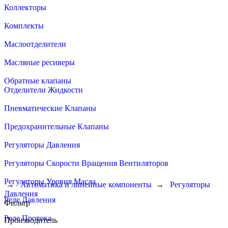
Коллекторы
Комплекты
Маслоотделители
Масляные ресиверы
Обратные клапаны
Отделители Жидкости
Пневматические Клапаны
Предохранительные Клапаны
Регуляторы Давления
Регуляторы Скорости Вращения Вентиляторов
Регуляторы Уровня Масла
→
Автоматика и линейные компоненты
→
Регуляторы
Давления
Реле Давления
Фильтр
Реле Протока
Производитель