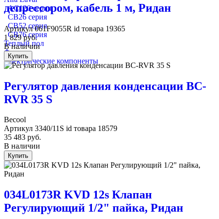
депрессором, кабель 1 м, Ридан
AC120 серия
CB26 серия
CB52 серия
Артикул
061F9055R
id товара
19365
CB76 серия
1 829
руб.
Теплый пол
В наличии
Фреоны
Купить
Электрические компоненты
Регулятор давления конденсации BC-
RVR 35 S
Becool
Артикул
3340/11S
id товара
18579
35 483
руб.
В наличии
Купить
034L0173R KVD 12s Клапан
Регулирующий 1/2" пайка, Ридан