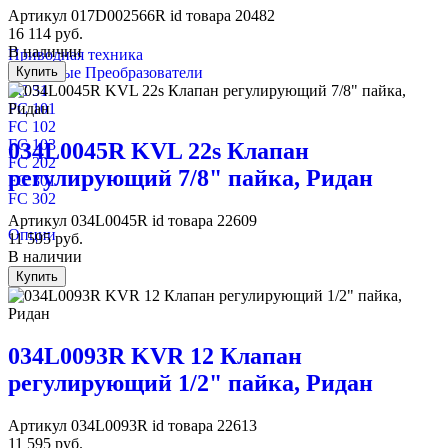
Артикул
017D002566R
id товара
20482
16 114
руб.
В наличии
Приводная техника
Частотные Преобразователи
Купить
FC 51
FC 101
FC 102
FC 103
034L0045R KVL 22s Клапан
FC 202
регулирующий 7/8" пайка, Ридан
FC 301
FC 302
Артикул
034L0045R
id товара
22609
Опции
11 595
руб.
В наличии
Купить
034L0093R KVR 12 Клапан
регулирующий 1/2" пайка, Ридан
Артикул
034L0093R
id товара
22613
11 595
руб.