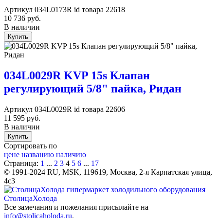
Артикул
034L0173R
id товара
22618
10 736
руб.
В наличии
Купить
034L0029R KVP 15s Клапан
регулирующий 5/8" пайка, Ридан
Артикул
034L0029R
id товара
22606
11 595
руб.
В наличии
Купить
Сортировать по
цене
названию
наличию
Страница:
1
...
2
3
4
5
6
...
17
©
1991-2024
RU
,
MSK
,
119619
,
Москва
,
2-я Карпатская улица,
4с3
СтолицаХолода
Все замечания и пожелания присылайте на
info@stolicaholoda.ru
.