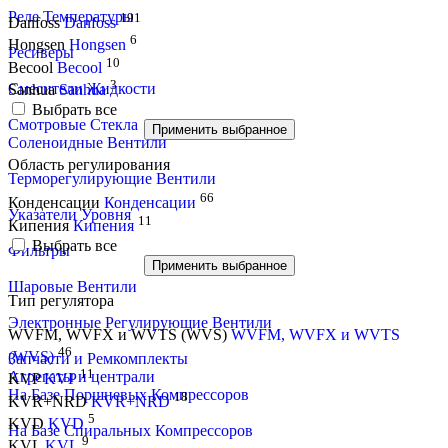
Реле Температуры
191
Danfoss
Danfoss
6
Hongsen
Hongsen
Ресиверы
10
Becool
Becool
3
Смесители Жидкости
Sanhua
Sanhua
Выбрать все
Смотровые Стекла
Применить выбранное
Соленоидные Вентили
Область регулирования
Терморегулирующие Вентили
66
Конденсации
Конденсации
Указатели Уровня
11
Кипения
Кипения
Выбрать все
Фильтры
Применить выбранное
Шаровые Вентили
Тип регулятора
Электронные Регулирующие Вентили
WVFM, WVFX и WVTS (WVS)
WVFM, WVFX и WVTS
46
(WVS)
Запчасти и Ремкомплекты
11
Агрегаты и централи
KVP
KVP
На Базе Поршневых Компрессоров
18
KVR+NRD
KVR+NRD
5
KVD
KVD
На Базе Спиральных Компрессоров
9
KVL
KVL