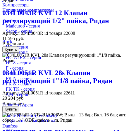
Компрессоры
Поршневые компрессоры
034L0043R KVL 12 Клапан
регулирующий 1/2" пайка, Ридан
Danfoss
Maneurop - серия
Secop - серия
Артикул
034L0043R
id товара
22608
11 595
руб.
Bock
В наличии
HG - серия
Купить
HA - серия
HG ATEX - серия
HGZ - серия
F - серия
034L0051R KVL 28s Клапан
F NH3 - серия
FK N - серия
регулирующий 1"1/8 пайка, Ридан
FK K - серия
FK TK - серия
Артикул
034L0051R
id товара
22611
AM - серия
20 204
руб.
В наличии
Embraco Aspera
Купить
Frascold
L`unite Hermetic (Tecumseh)
Спиральные компрессоры
Danfoss