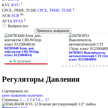
7
KVC
KVC
1
CPCE, TRHE, TCHE
CPCE, TRHE, TCHE
56
ACB
ACB
2
AVTA
AVTA
Выбрать все
Применить выбранное
047B3040 Блок доп.
контактов CBI-NO(пр.
047B3053 Выключатель
класс 0125004814)
автоматический CTI 15(п
класс 0125004809)
В наличии
273
руб.
В наличии
1 129
руб.
Регуляторы Давления
Сортировать по
цене
названию
наличию
Страница:
1
...
2
3
4
5
6
...
17
Детекторы газа