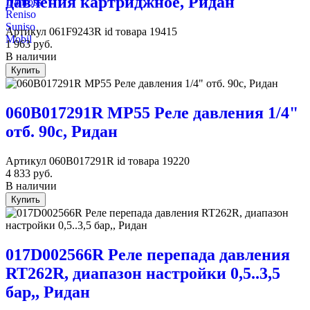
давления картриджное, Ридан
Danfoss
Reniso
Suniso
Артикул
061F9243R
id товара
19415
Mobil
1 963
руб.
В наличии
Купить
060B017291R MP55 Реле давления 1/4"
отб. 90с, Ридан
Артикул
060B017291R
id товара
19220
4 833
руб.
В наличии
Купить
017D002566R Реле перепада давления
RT262R, диапазон настройки 0,5..3,5
бар,, Ридан