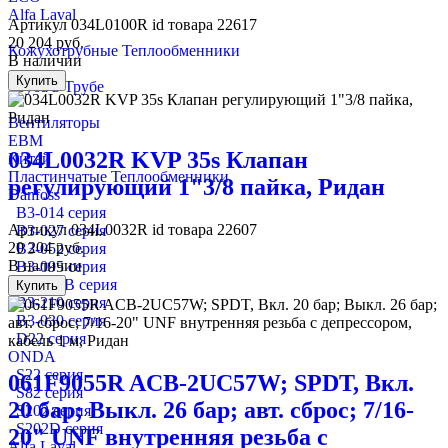
Alfa Laval
Артикул
034L0100R
id товара
22617
20 204
руб.
Кожухотрубные Теплообменники
В наличии
Купить
Труба в Трубе
Вентиляторы
EBM
034L0032R KVP 35s Клапан
Китай
Пластинчатые Теплообменники
регулирующий 1"3/8 пайка, Ридан
Danfoss
B3-014 серия
Артикул
034L0032R
id товара
22607
B3-027 серия
20 204
руб.
B3-052 серия
В наличии
B3-095 серия
B3-095B серия
Купить
B3-210 серия
B3-030 серия
D22 серия
ONDA
S22 серия
061F9055R ACB-2UC57W; SPDT, Вкл.
S82 серия
20 бар; Выкл. 26 бар; авт. сброс; 7/16-
S202 серия
S202D серия
20" UNF внутренняя резьба с
Alfa Laval