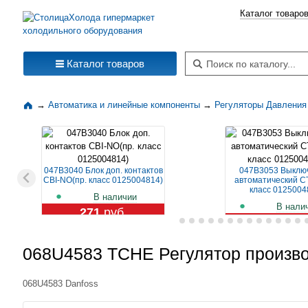
Каталог товаро
Поиск по каталогу
Каталог товаров
→
Автоматика и линейные компоненты
→
Регуляторы Давления
047B3040 Блок доп. контактов
047B3053 Выклю
CBI-NO(пр. класс 0125004814)
автоматический CT
класс 0125004
В наличии
В нали
271
руб.
1 119
ру
068U4583 TCHE Регулятор произво
068U4583 Danfoss