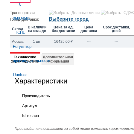
Транспортная:
Выберите город
Город доставки:
В наличии
Цена за ед.
Цена
Срок доставки,
Склад
на складе
без доставки
доставки
дней
Москва
1 шт.
16425,00
₽
---
---
Подробная
Технические
Дополнительная
характеристики
информация
информация
о
Характеристики
068U4583
TCHE
Производитель
Регулятор
Артикул
производительности
Id товара
Danfoss
Производитель оставляет за собой право изменять характеристик