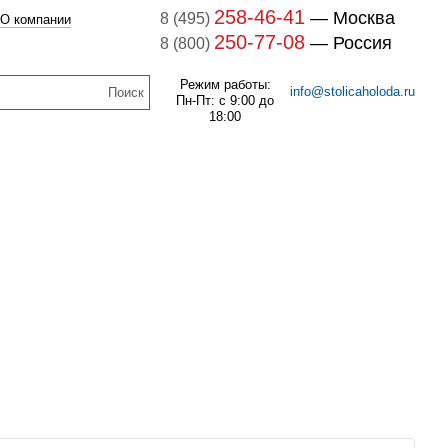
258-46-41
— Москва
8 (495)
О компании
250-77-08
— Россия
8 (800)
Режим работы:
info@stolicaholoda.ru
Пн-Пт: с 9:00 до
18:00
047B3207 Блок
доп. контактов
047B3207
В наличии
7B3052 Выключатель
оматический CTI 15(пр.
259
руб.
класс 0125004809)
В наличии
1 132
руб.