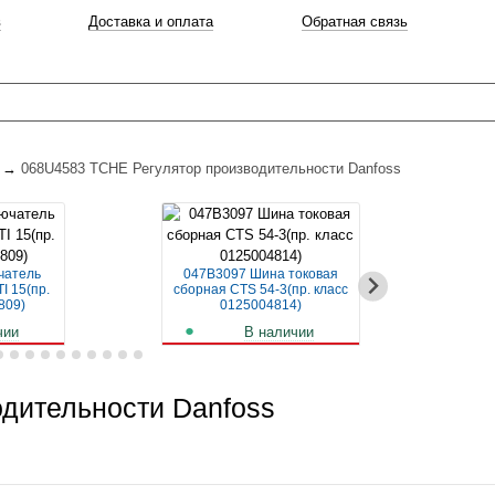
в
Доставка и оплата
Обратная связь
→
068U4583 TCHE Регулятор производительности Danfoss
чатель
047B3097 Шина токовая
04
I 15(пр.
сборная CTS 54-3(пр. класс
авт
809)
0125004814)
чии
В наличии
б.
259
руб.
дительности Danfoss