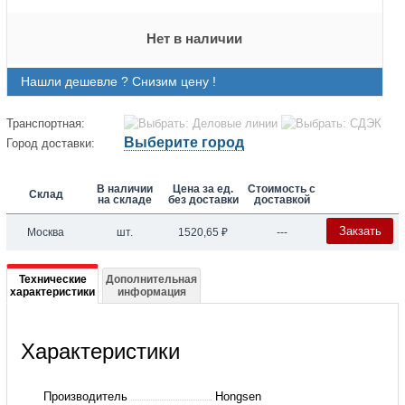
Нет в наличии
Нашли дешевле ? Снизим цену !
Транспортная:
Выберите город
Город доставки:
В наличии
Цена за ед.
Стоимость с
Склад
на складе
без доставки
доставкой
Закзать
Москва
шт.
1520,65
₽
---
Подробная
Технические
Дополнительная
характеристики
информация
информация
о
Характеристики
Реле
сдвоенное
Производитель
Hongsen