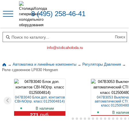
8 (495) 258-46-41
Поиск по каталогу
info@stolicaholoda.ru
→
Автоматика и линейные компоненты
→
Регуляторы Давления
→
Реле сдвоенное LP830 Hongsen
047B3040 Блок доп. контактов
047B3053 Выключа
CBI-NO(пр. класс 0125004814)
автоматический CTI 
класс 012500480
В наличии
В наличи
271
руб.
1 119
руб.