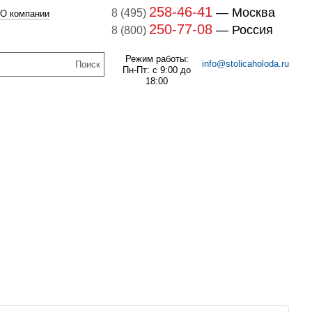
258-46-41
— Москва
8 (495)
О компании
250-77-08
— Россия
8 (800)
Режим работы:
info@stolicaholoda.ru
Пн-Пт: с 9:00 до
18:00
047B3207 Блок доп. контактов
047B3207
7B3052 Выключатель
оматический CTI 15(пр.
В наличии
класс 0125004809)
259
руб.
В наличии
1 132
руб.