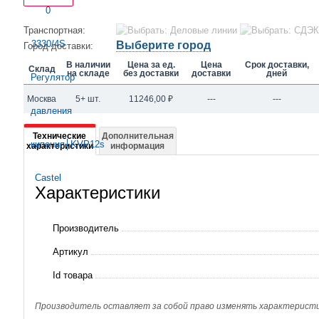
Транспортная:
Выберите город
Город доставки:
В наличии
Цена за ед.
Цена
Срок доставки,
Склад
на складе
без доставки
доставки
дней
Москва
5+ шт.
11246,00
₽
---
---
Подробная
Технические
Дополнительная
характеристики
информация
информация
о
Характеристики
3330/4S
Регулятор
Производитель
давления
Артикул
кипения│KVP12s
Id товара
Castel
Производитель оставляет за собой право изменять характеристик