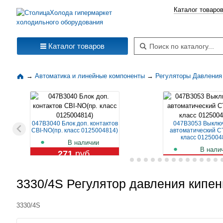
Каталог товаро
Поиск по каталогу
Каталог товаров
→
Автоматика и линейные компоненты
→
Регуляторы Давления
047B3040 Блок доп. контактов
047B3053 Выклю
CBI-NO(пр. класс 0125004814)
автоматический CT
класс 0125004
В наличии
В нали
271
руб.
1 119
ру
3330/4S Регулятор давления кипе
3330/4S