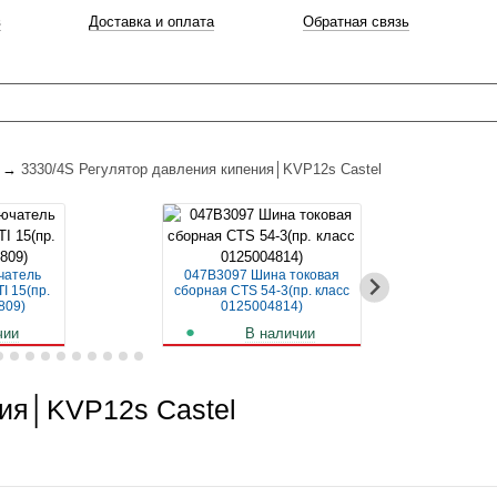
в
Доставка и оплата
Обратная связь
→
3330/4S Регулятор давления кипения│KVP12s Castel
чатель
047B3097 Шина токовая
04
I 15(пр.
сборная CTS 54-3(пр. класс
авт
809)
0125004814)
чии
В наличии
б.
259
руб.
ния│KVP12s Castel