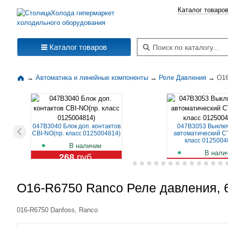
Каталог товаро
Поиск по каталогу
Каталог товаров
→
Автоматика и линейные компоненты
→
Реле Давления
→
O16
047B3040 Блок доп. контактов
047B3053 Выклю
CBI-NO(пр. класс 0125004814)
автоматический CT
класс 0125004
В наличии
В нали
268
руб.
1 109
ру
O16-R6750 Ranco Реле давления, 6
016-R6750 Danfoss, Ranco