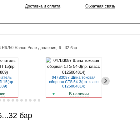
в
Доставка и оплата
Обратная связь
-R6750 Ranco Реле давления, 6...32 бар
чатель
047B3097 Шина токовая
04
I 15(пр.
сборная CTS 54-3(пр. класс
авт
809)
0125004814)
чии
В наличии
б.
256
руб.
...32 бар