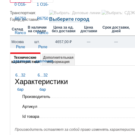
Транспортная:
Выберите город
Город доставки:
В наличии
Цена за ед.
Цена
Срок доставки,
Склад
на складе
без доставки
доставки
дней
Москва
шт.
4657,00
₽
---
---
Подробная
Технические
Дополнительная
характеристики
информация
информация
о
Характеристики
O16-
R6750
Производитель
Ranco
Артикул
Реле
Id товара
давления,
6...32
Производитель оставляет за собой право изменять характеристик