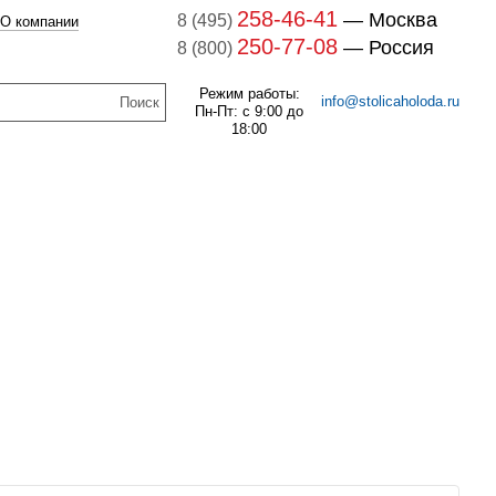
258-46-41
— Москва
8 (495)
О компании
250-77-08
— Россия
8 (800)
Режим работы:
info@stolicaholoda.ru
Пн-Пт: с 9:00 до
18:00
047B3207 Блок доп. контактов
047B3207
7B3052 Выключатель
оматический CTI 15(пр.
В наличии
класс 0125004809)
256
руб.
В наличии
1 121
руб.