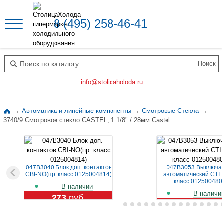
8 (495) 258-46-41
Поиск по каталогу
info@stolicaholoda.ru
→
Автоматика и линейные компоненты
→
Смотровые Стекла
→
3740/9 Смотровое стекло CASTEL, 1 1/8" / 28мм Castel
047B3040 Блок доп. контактов
047B3053 Выключа
CBI-NO(пр. класс 0125004814)
автоматический CTI 
класс 012500480
В наличии
В наличи
273
руб.
1 129
руб.