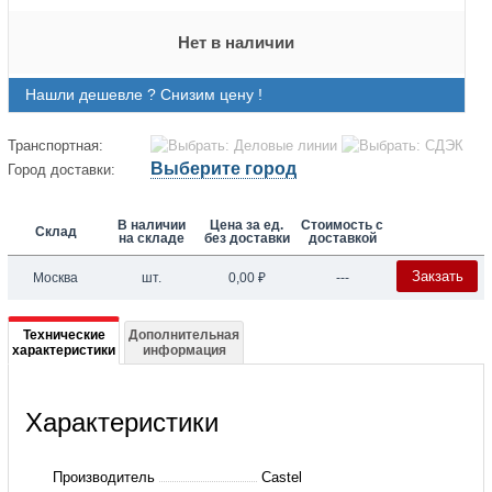
Нет в наличии
Нашли дешевле ? Снизим цену !
Транспортная:
Выберите город
Город доставки:
В наличии
Цена за ед.
Стоимость с
Склад
на складе
без доставки
доставкой
Закзать
Москва
шт.
0,00
₽
---
Подробная
Технические
Дополнительная
характеристики
информация
информация
о
Характеристики
3740/9
Смотровое
Производитель
Castel