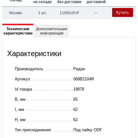
Склад
на складе
без доставки
доставкой
Купить
Москва
1 шт.
11909,00
₽
---
Подробная
Технические
Дополнительная
характеристики
информация
информация
о
Характеристики
069B2104R
TE5-
Производитель
Ридан
4
Артикул
069B2104R
Клапан
Id товара
19878
термор,
B, мм
65
R22,
-40_10
I, мм
62
угл.
H, мм
62
5/8",
Тип присоединения
Под пайку ODF