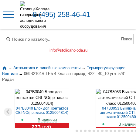
8 (495) 258-46-41
Поиск по каталогу
info@stolicaholoda.ru
→
Автоматика и линейные компоненты
→
Терморегулирующие
Вентили
→
069B2104R TE5-4 Клапан термор, R22, -40_10 угл. 5/8",
Ридан
047B3040 Блок доп. контактов
047B3053 Выключа
CBI-NO(пр. класс 0125004814)
автоматический CTI 
класс 012500480
В наличии
В наличи
273
руб.
1 129
руб.