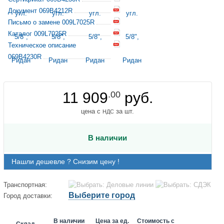
Документ 069B4212R
Письмо о замене 009L7025R
Каталог 009L7025R
Техническое описание
069B4230R
11 909
.00
руб.
цена с
за шт.
НДС
В наличии
Нашли дешевле ? Снизим цену !
Транспортная:
Выберите город
Город доставки:
В наличии
Цена за ед.
Стоимость с