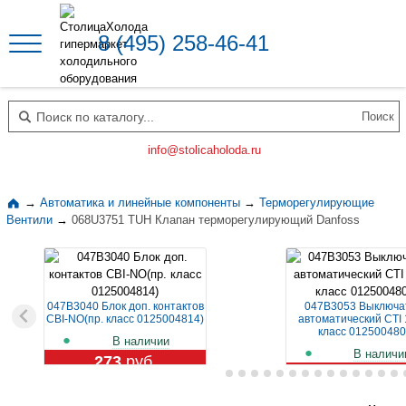
8 (495) 258-46-41
Поиск по каталогу
info@stolicaholoda.ru
→
Автоматика и линейные компоненты
→
Терморегулирующие
Вентили
→
068U3751 TUH Клапан терморегулирующий Danfoss
047B3040 Блок доп. контактов
047B3053 Выключа
CBI-NO(пр. класс 0125004814)
автоматический CTI 
класс 012500480
В наличии
В наличи
273
руб.
1 129
руб.