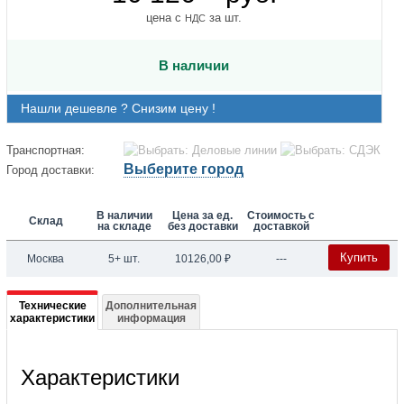
цена с
за шт.
НДС
В наличии
Нашли дешевле ? Снизим цену !
Транспортная:
Выберите город
Город доставки:
В наличии
Цена за ед.
Стоимость с
Склад
на складе
без доставки
доставкой
Купить
Москва
5+ шт.
10126,00
₽
---
Подробная
Технические
Дополнительная
характеристики
информация
информация
о
Характеристики
068U3751