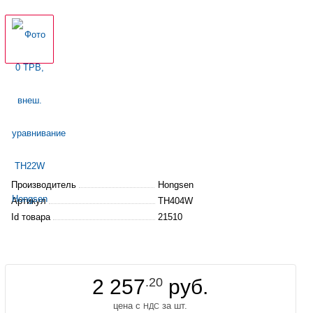
Производитель
Hongsen
Артикул
TH404W
Id товара
21510
2 257
.20
руб.
цена с
за шт.
НДС