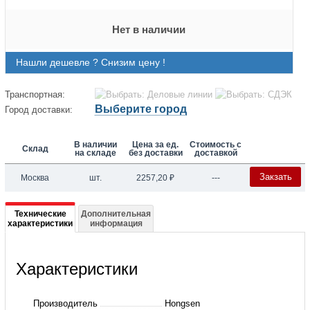
Нет в наличии
Нашли дешевле ? Снизим цену !
Транспортная:
Выберите город
Город доставки:
В наличии
Цена за ед.
Стоимость с
Склад
на складе
без доставки
доставкой
Закзать
Москва
шт.
2257,20
₽
---
Подробная
Технические
Дополнительная
характеристики
информация
информация
о
Характеристики
ТРВ,
внеш.
Производитель
Hongsen