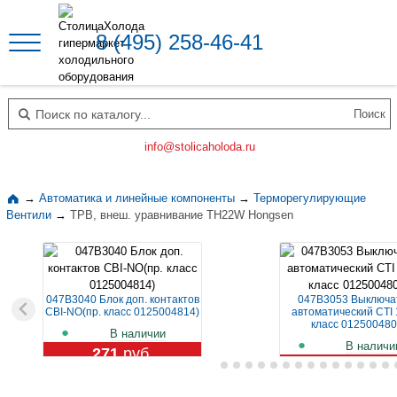
8 (495) 258-46-41
Поиск по каталогу
info@stolicaholoda.ru
→
Автоматика и линейные компоненты
→
Терморегулирующие
Вентили
→
ТРВ, внеш. уравнивание TH22W Hongsen
047B3040 Блок доп. контактов
047B3053 Выключа
CBI-NO(пр. класс 0125004814)
автоматический CTI 
класс 012500480
В наличии
В наличи
271
руб.
1 119
руб.