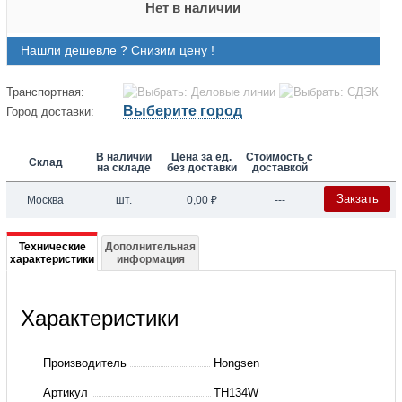
Нет в наличии
Нашли дешевле ? Снизим цену !
Транспортная:
Выберите город
Город доставки:
В наличии
Цена за ед.
Стоимость с
Склад
на складе
без доставки
доставкой
Закзать
Москва
шт.
0,00
₽
---
Подробная
Технические
Дополнительная
характеристики
информация
информация
о
Характеристики
ТРВ,
внешнее.
Производитель
Hongsen
уравнивание
Артикул
TH134W