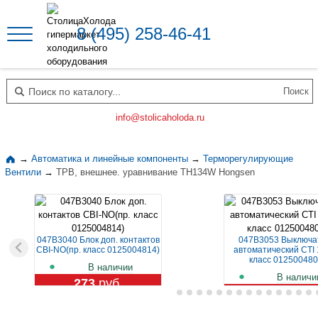
8 (495) 258-46-41
Поиск по каталогу
info@stolicaholoda.ru
→
Автоматика и линейные компоненты
→
Терморегулирующие
Вентили
→
ТРВ, внешнее. уравнивание TH134W Hongsen
047B3040 Блок доп. контактов
047B3053 Выключа
CBI-NO(пр. класс 0125004814)
автоматический CTI 
класс 012500480
В наличии
В наличи
273
руб.
1 129
руб.