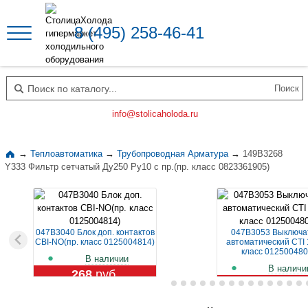
8 (495) 258-46-41
Поиск по каталогу
info@stolicaholoda.ru
→
Теплоавтоматика
→
Трубопроводная Арматура
→
149B3268
Y333 Фильтр сетчатый Ду250 Ру10 с пр.(пр. класс 0823361905)
047B3040 Блок доп. контактов
047B3053 Выключа
CBI-NO(пр. класс 0125004814)
автоматический CTI 
класс 012500480
В наличии
В наличи
268
руб.
1 109
руб.