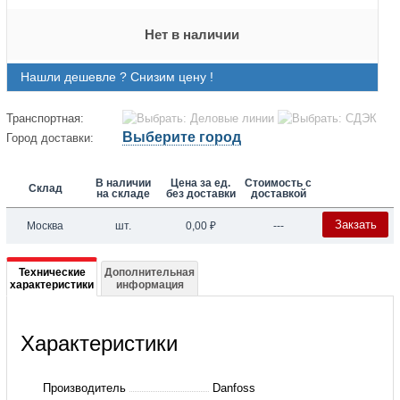
Нет в наличии
Нашли дешевле ? Снизим цену !
Транспортная:
Выберите город
Город доставки:
В наличии
Цена за ед.
Стоимость с
Склад
на складе
без доставки
доставкой
Закзать
Москва
шт.
0,00
₽
---
Подробная
Технические
Дополнительная
характеристики
информация
информация
о
Характеристики
149B3268
Y333
Производитель
Danfoss