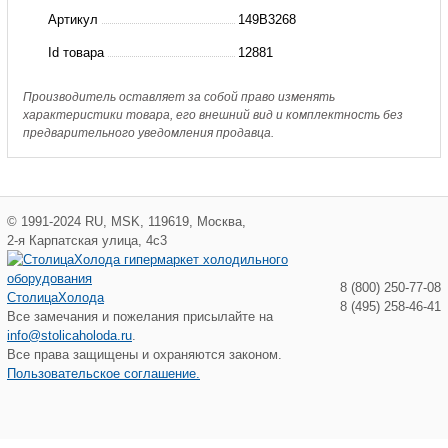
Фильтр
Артикул
149B3268
сетчатый
Id товара
12881
Ду250
Ру10
Производитель оставляет за собой право изменять
характеристики товара, его внешний вид и комплектность без
с
предварительного уведомления продавца.
пр.
(пр.
класс
©
1991-2024
RU
,
MSK
,
119619
,
Москва
,
0823361905)
2-я Карпатская улица, 4с3
8 (800) 250-77-08
СтолицаХолода
8 (495) 258-46-41
Все замечания и пожелания присылайте на
info@stolicaholoda.ru
.
Все права защищены и охраняются законом.
Пользовательское соглашение.