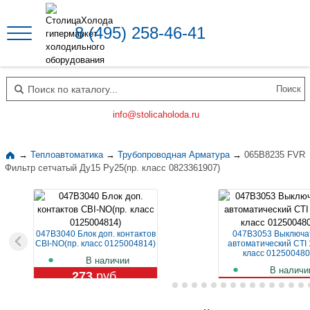
8 (495) 258-46-41
Поиск по каталогу
info@stolicaholoda.ru
→
Теплоавтоматика
→
Трубопроводная Арматура
→
065B8235 FVR
Фильтр сетчатый Ду15 Ру25(пр. класс 0823361907)
047B3040 Блок доп. контактов
047B3053 Выключа
CBI-NO(пр. класс 0125004814)
автоматический CTI 
класс 012500480
В наличии
В наличи
273
руб.
1 129
руб.