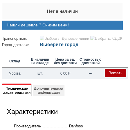
Нет в наличии
Нашли дешевле ? Снизим цену !
Транспортная:
Выберите город
Город доставки:
В наличии
Цена за ед.
Стоимость с
Склад
на складе
без доставки
доставкой
Закзать
Москва
шт.
0,00
₽
---
Подробная
Технические
Дополнительная
характеристики
информация
информация
о
Характеристики
065B8235
FVR
Производитель
Danfoss