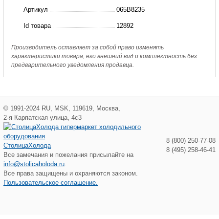
Фильтр
Артикул
065B8235
сетчатый
Id товара
12892
Ду15
Ру25(пр.
Производитель оставляет за собой право изменять
характеристики товара, его внешний вид и комплектность без
класс
предварительного уведомления продавца.
0823361907)
©
1991-2024
RU
,
MSK
,
119619
,
Москва
,
2-я Карпатская улица, 4с3
8 (800) 250-77-08
СтолицаХолода
8 (495) 258-46-41
Все замечания и пожелания присылайте на
info@stolicaholoda.ru
.
Все права защищены и охраняются законом.
Пользовательское соглашение.