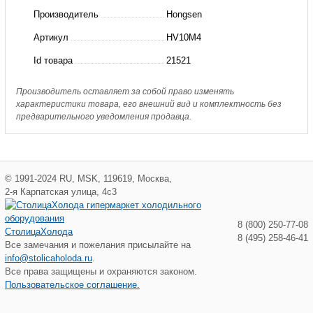
вентиль
Производитель
Hongsen
с
Артикул
HV10M4
катушкой,
Id товара
21521
1/2
HV10M4
Производитель оставляет за собой право изменять
характеристики товара, его внешний вид и комплектность без
Hongsen
предварительного уведомления продавца.
©
1991-2024
RU
,
MSK
,
119619
,
Москва
,
2-я Карпатская улица, 4с3
8 (800) 250-77-08
СтолицаХолода
8 (495) 258-46-41
Все замечания и пожелания присылайте на
info@stolicaholoda.ru
.
Все права защищены и охраняются законом.
Пользовательское соглашение.