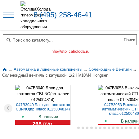
8 (495) 258-46-41
Поиск по каталогу
info@stolicaholoda.ru
→
Автоматика и линейные компоненты
→
Соленоидные Вентили
→
Cоленоидный вентиль с катушкой, 1/2 HV10M4 Hongsen
047B3040 Блок доп. контактов
047B3053 Выключа
CBI-NO(пр. класс 0125004814)
автоматический CTI 
класс 012500480
В наличии
В наличи
268
руб.
1 109
руб.