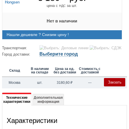
цена с
за шт.
НДС
Нет в наличии
Нашли дешевле ? Снизим цену !
Транспортная:
Выберите город
Город доставки:
В наличии
Цена за ед.
Стоимость с
Склад
на складе
без доставки
доставкой
Закзать
Москва
шт.
3180,60
₽
---
Подробная
Технические
Дополнительная
характеристики
информация
информация
о
Характеристики
Cоленоидный