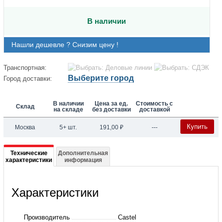
В наличии
Нашли дешевле ? Снизим цену !
Транспортная:
Выберите город
Город доставки:
В наличии
Цена за ед.
Стоимость с
Склад
на складе
без доставки
доставкой
Купить
Москва
5+ шт.
191,00
₽
---
Подробная
Технические
Дополнительная
характеристики
информация
информация
о
Характеристики
8354/22
Штуцер
Производитель
Castel