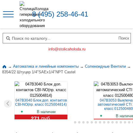
8 (495) 258-46-41
Поиск по каталогу
info@stolicaholoda.ru
→
Автоматика и линейные компоненты
→
Соленоидные Вентили
→
8354/22 Штуцер 1/4"SAEx1/4"NPT Castel
047B3040 Блок доп. контактов
047B3053 Выключа
CBI-NO(пр. класс 0125004814)
автоматический CTI 
класс 012500480
В наличии
В наличи
271
руб.
1 119
руб.