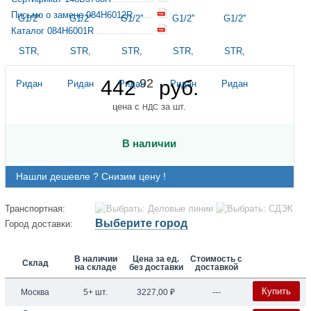
Письмо о замене 084H6012R
Каталог 084H6001R
442
.92
руб.
цена с
за шт.
НДС
В наличии
Нашли дешевле ? Снизим цену !
Транспортная:
Выберите город
Город доставки:
В наличии
Цена за ед.
Стоимость с
Склад
на складе
без доставки
доставкой
Купить
Москва
5+ шт.
3227,00
₽
---