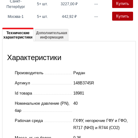
Санкт-
Купить
5+ шт.
3227,00
₽
---
Петербург
Купить
Москва-1
5+ шт.
442,92
₽
---
Подробная
Технические
Дополнительная
характеристики
информация
информация
о
Характеристики
148B3745R
Игольчатый
Производитель
Ридан
запорный
Артикул
148B3745R
клапан
Id товара
18981
SNV-
Номинальное давление (PN),
40
S
бар
G1/2''-
Рабочая среда
ГХФУ, негорючие ГФУ и ГФО,
G1/2''
R717 (NH3) и R744 (CO2)
STR,
Масса, кг, не более
0.36