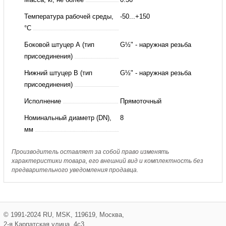
Ридан
Температура рабочей среды,
-50...+150
°С
Боковой штуцер А (тип
G½" - наружная резьба
присоединения)
Нижний штуцер B (тип
G½" - наружная резьба
присоединения)
Исполнение
Прямоточный
Номинальный диаметр (DN),
8
мм
Производитель оставляет за собой право изменять
характеристики товара, его внешний вид и комплектность без
предварительного уведомления продавца.
©
1991-2024
RU
,
MSK
,
119619
,
Москва
,
2-я Карпатская улица, 4с3