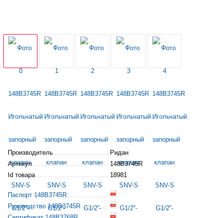
Производитель
Ридан
Артикул
148B3745R
Id товара
18981
Паспорт 148B3745R
Руководство 148B3745R
Сертификат 148B3768R