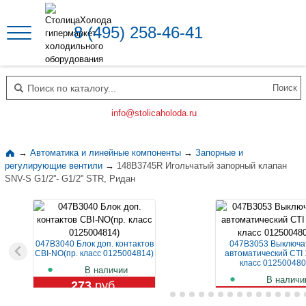
8 (495) 258-46-41
Поиск по каталогу
info@stolicaholoda.ru
→
Автоматика и линейные компоненты
→
Запорные и
регулирующие вентили
→
148B3745R Игольчатый запорный клапан
SNV-S G1/2''- G1/2'' STR, Ридан
047B3040 Блок доп. контактов
047B3053 Выключа
CBI-NO(пр. класс 0125004814)
автоматический CTI 
класс 012500480
В наличии
В наличи
273
руб.
1 129
руб.