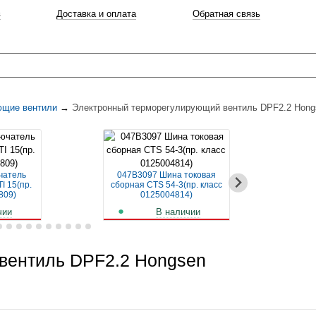
в
Доставка и оплата
Обратная связь
ющие вентили
→
Электронный терморегулирующий вентиль DPF2.2 Hong
чатель
047B3097 Шина токовая
04
I 15(пр.
сборная CTS 54-3(пр. класс
авт
809)
0125004814)
чии
В наличии
б.
256
руб.
вентиль DPF2.2 Hongsen