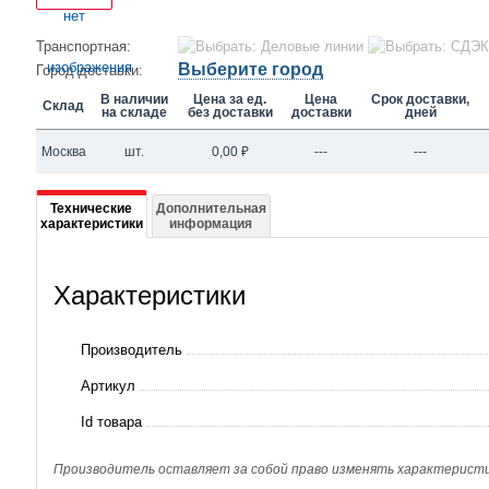
Транспортная:
Выберите город
Город доставки:
В наличии
Цена за ед.
Цена
Срок доставки,
Склад
на складе
без доставки
доставки
дней
Москва
шт.
0,00
₽
---
---
Подробная
Технические
Дополнительная
характеристики
информация
информация
о
Характеристики
Электронный
терморегулирующий
Производитель
вентиль
Артикул
DPF2.2
Id товара
Hongsen
Производитель оставляет за собой право изменять характеристик