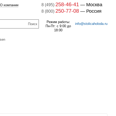
258-46-41
— Москва
8 (495)
О компании
250-77-08
— Россия
8 (800)
Режим работы:
info@stolicaholoda.ru
Пн-Пт: с 9:00 до
18:00
sen
047B3207 Блок
доп. контактов
047B3207
В наличии
7B3052 Выключатель
оматический CTI 15(пр.
256
руб.
класс 0125004809)
В наличии
1 121
руб.