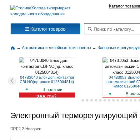
Каталог товаро
Поиск по каталогу
Каталог товаров
→
Автоматика и линейные компоненты
→
Запорные и регулиру
047B3040 Блок доп. контактов
047B3053 Выклю
CBI-NO(пр. класс 0125004814)
автоматический CT
класс 0125004
В наличии
В нали
268
руб.
1 109
ру
Электронный терморегулирующий 
DPF2.2 Hongsen