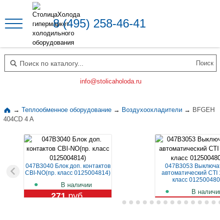
8 (495) 258-46-41
Поиск по каталогу
info@stolicaholoda.ru
→
Теплообменное оборудование
→
Воздухоохладители
→
BFGEH
404CD 4 A
047B3040 Блок доп. контактов
047B3053 Выключа
CBI-NO(пр. класс 0125004814)
автоматический CTI 
класс 012500480
В наличии
В наличи
271
руб.
1 119
руб.