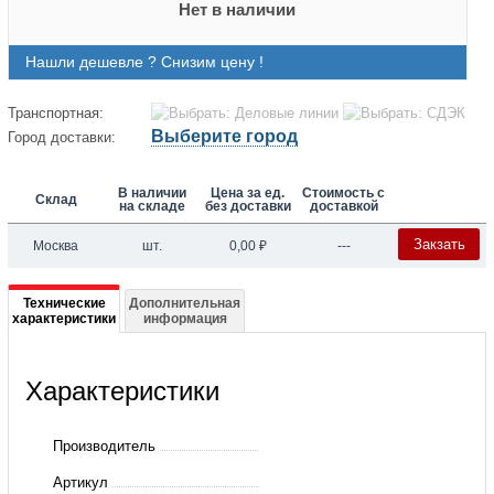
Нет в наличии
Нашли дешевле ? Снизим цену !
Транспортная:
Выберите город
Город доставки:
В наличии
Цена за ед.
Стоимость с
Склад
на складе
без доставки
доставкой
Закзать
Москва
шт.
0,00
₽
---
Подробная
Технические
Дополнительная
характеристики
информация
информация
о
Характеристики
BFGEH
404CD
Производитель
4
Артикул