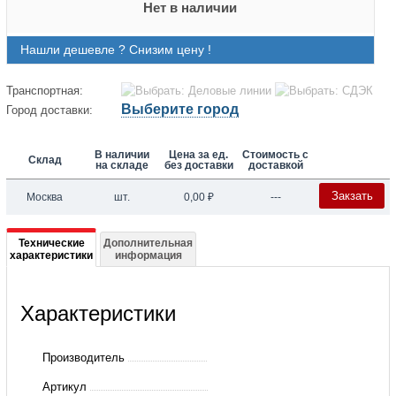
Нет в наличии
Нашли дешевле ? Снизим цену !
Транспортная:
Выберите город
Город доставки:
В наличии
Цена за ед.
Стоимость с
Склад
на складе
без доставки
доставкой
Закзать
Москва
шт.
0,00
₽
---
Подробная
Технические
Дополнительная
характеристики
информация
информация
о
Характеристики
FD
1381E
Производитель
Артикул