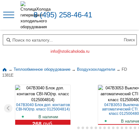
8 (495) 258-46-41
Поиск по каталогу
info@stolicaholoda.ru
→
Теплообменное оборудование
→
Воздухоохладители
→
FD
1381E
047B3040 Блок доп. контактов
047B3053 Выключа
CBI-NO(пр. класс 0125004814)
автоматический CTI 
класс 012500480
В наличии
В наличи
268
руб.
1 109
руб.