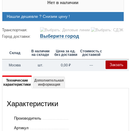
Нет в наличии
Нашли дешевле ? Снизим цену !
Транспортная:
Выберите город
Город доставки:
В наличии
Цена за ед.
Стоимость с
Склад
на складе
без доставки
доставкой
Закзать
Москва
шт.
0,00
₽
---
Подробная
Технические
Дополнительная
характеристики
информация
информация
о
Характеристики
FD
2302E
Производитель
Артикул