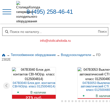
8 (495) 258-46-41
Поиск по каталогу
info@stolicaholoda.ru
→
Теплообменное оборудование
→
Воздухоохладители
→
FD
2302E
047B3040 Блок доп. контактов
047B3053 Выключа
CBI-NO(пр. класс 0125004814)
автоматический CTI 
класс 012500480
В наличии
В наличи
273
руб.
1 129
руб.