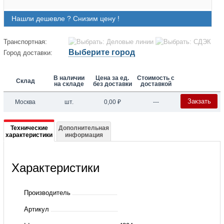
Нашли дешевле ? Снизим цену !
Транспортная:
Выберите город
Город доставки:
В наличии
Цена за ед.
Стоимость с
Склад
на складе
без доставки
доставкой
Закзать
Москва
шт.
0,00
₽
---
Подробная
Технические
Дополнительная
характеристики
информация
информация
о
Характеристики
FD
342
Производитель
Артикул