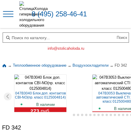
8 (495) 258-46-41
Поиск по каталогу
info@stolicaholoda.ru
→
Теплообменное оборудование
→
Воздухоохладители
→
FD 342
047B3040 Блок доп. контактов
047B3053 Выключа
CBI-NO(пр. класс 0125004814)
автоматический CTI 
класс 012500480
В наличии
В наличи
273
руб.
1 129
руб.
FD 342