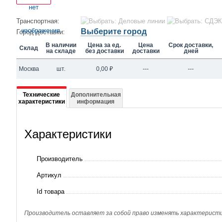
Транспортная:
Выберите город
Город доставки:
В наличии
Цена за ед.
Цена
Срок доставки,
Склад
на складе
без доставки
доставки
дней
Москва
шт.
0,00
₽
---
---
Подробная
Технические
Дополнительная
характеристики
информация
информация
о
Характеристики
FD
813
Производитель
Артикул
Id товара
Производитель оставляет за собой право изменять характеристик