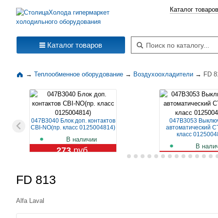
Каталог товаро
Поиск по каталогу
Каталог товаров
→
Теплообменное оборудование
→
Воздухоохладители
→
FD 8
047B3040 Блок доп. контактов
047B3053 Выклю
CBI-NO(пр. класс 0125004814)
автоматический CT
класс 0125004
В наличии
В нали
273
руб.
1 129
ру
FD 813
Alfa Laval