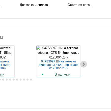
в
Доставка и оплата
Обратная связь
13
чатель
047B3097 Шина токовая
04
I 15(пр.
сборная CTS 54-3(пр. класс
авт
809)
0125004814)
чии
В наличии
б.
261
руб.