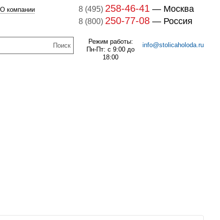
258-46-41
— Москва
8 (495)
О компании
250-77-08
— Россия
8 (800)
Режим работы:
info@stolicaholoda.ru
Пн-Пт: с 9:00 до
18:00
047B3207 Блок доп. контактов
047B3207
7B3052 Выключатель
оматический CTI 15(пр.
В наличии
класс 0125004809)
261
руб.
В наличии
1 141
руб.