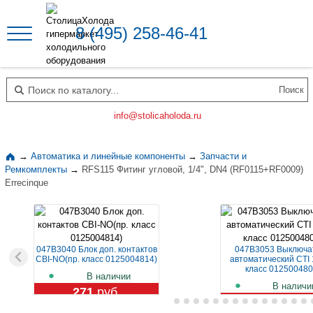
8 (495) 258-46-41
Поиск по каталогу
info@stolicaholoda.ru
→
Автоматика и линейные компоненты
→
Запчасти и
Ремкомплекты
→
RFS115 Фитинг угловой, 1/4", DN4 (RF0115+RF0009)
Errecinque
047B3040 Блок доп. контактов
047B3053 Выключа
CBI-NO(пр. класс 0125004814)
автоматический CTI 
класс 012500480
В наличии
В наличи
271
руб.
1 119
руб.