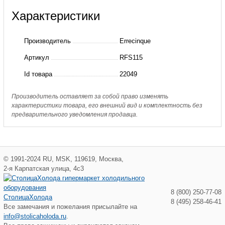
о
Характеристики
RFS115
Фитинг
Производитель
Errecinque
угловой,
Артикул
RFS115
1/4",
Id товара
22049
DN4
(RF0115+RF0009)
Производитель оставляет за собой право изменять
характеристики товара, его внешний вид и комплектность без
Errecinque
предварительного уведомления продавца.
©
1991-2024
RU
,
MSK
,
119619
,
Москва
,
2-я Карпатская улица, 4с3
8 (800) 250-77-08
СтолицаХолода
8 (495) 258-46-41
Все замечания и пожелания присылайте на
info@stolicaholoda.ru
.