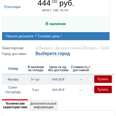
444
.00
руб.
цена с
за шт.
НДС
В наличии
Нашли дешевле ? Снизим цену !
Транспортная:
Выберите город
Город доставки:
В наличии
Цена за ед.
Стоимость с
Склад
на складе
без доставки
доставкой
Купить
Москва
5+ шт.
444,00
₽
---
Санкт-
Купить
3 шт.
444,00
₽
---
Петербург
Подробная
Технические
Дополнительная
характеристики
информация
информация