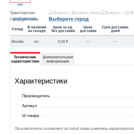
Транспортная:
Выберите город
Город доставки:
В наличии
Цена за ед.
Цена
Срок доставки,
Склад
на складе
без доставки
доставки
дней
Москва
шт.
0,00
₽
---
---
Подробная
Технические
Дополнительная
характеристики
информация
информация
о
Характеристики
AEZ
9440
Производитель
TMHR
Артикул
(AEZ9440TMHR)
Id товара
Производитель оставляет за собой право изменять характеристик