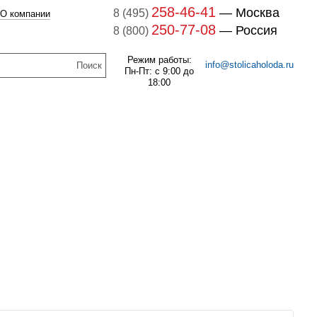
258-46-41
— Москва
8 (495)
О компании
250-77-08
— Россия
8 (800)
Режим работы:
info@stolicaholoda.ru
Пн-Пт: с 9:00 до
18:00
047B3207 Блок доп. контактов
047B3207
7B3052 Выключатель
оматический CTI 15(пр.
В наличии
класс 0125004809)
256
руб.
В наличии
1 121
руб.