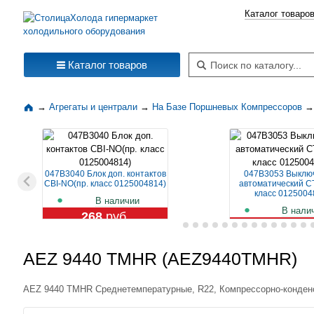
Каталог товаро
Поиск по каталогу
Каталог товаров
→
Агрегаты и централи
→
На Базе Поршневых Компрессоров
→
047B3040 Блок доп. контактов
047B3053 Выклю
CBI-NO(пр. класс 0125004814)
автоматический CT
класс 0125004
В наличии
В нали
268
руб.
1 109
ру
AEZ 9440 TMHR (AEZ9440TMHR)
AEZ 9440 TMHR Среднетемпературные, R22, Компрессорно-конден