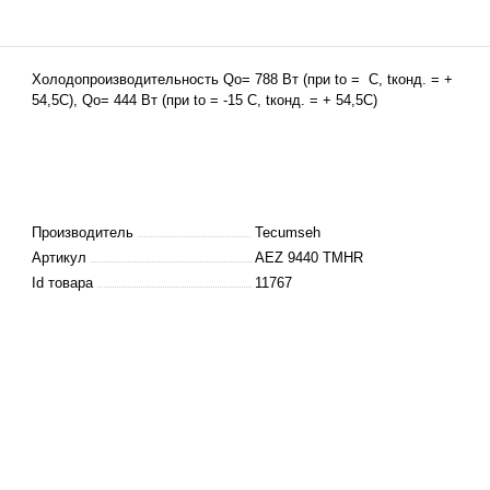
Холодопроизводительность
Qo= 788 Вт (при to = С, tконд. = +
54,5С), Qo= 444 Вт (при to = -15 С, tконд. = + 54,5С)
Производитель
Tecumseh
Артикул
AEZ 9440 TMHR
Id товара
11767