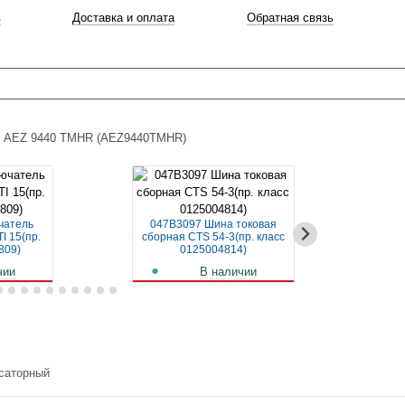
в
Доставка и оплата
Обратная связь
AEZ 9440 TMHR (AEZ9440TMHR)
чатель
047B3097 Шина токовая
04
I 15(пр.
сборная CTS 54-3(пр. класс
авт
809)
0125004814)
чии
В наличии
б.
256
руб.
саторный