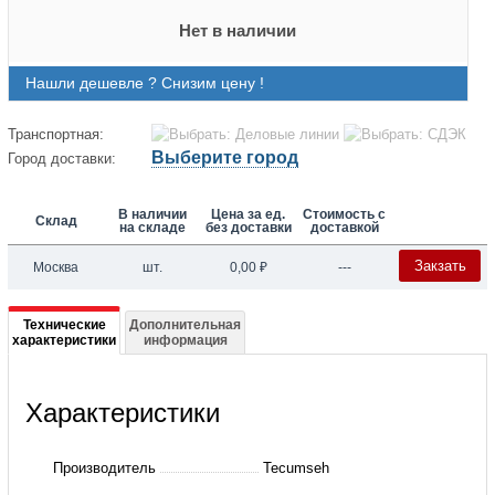
Нет в наличии
Нашли дешевле ? Снизим цену !
Транспортная:
Выберите город
Город доставки:
В наличии
Цена за ед.
Стоимость с
Склад
на складе
без доставки
доставкой
Закзать
Москва
шт.
0,00
₽
---
Подробная
Технические
Дополнительная
характеристики
информация
информация
о
Характеристики
CAE
9450
Производитель
Tecumseh
TMHR