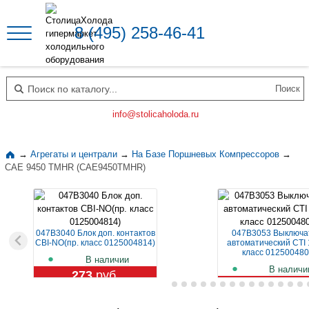
8 (495) 258-46-41
Поиск по каталогу
info@stolicaholoda.ru
→
Агрегаты и централи
→
На Базе Поршневых Компрессоров
→
CAE 9450 TMHR (CAE9450TMHR)
047B3040 Блок доп. контактов
047B3053 Выключа
CBI-NO(пр. класс 0125004814)
автоматический CTI 
класс 012500480
В наличии
В наличи
273
руб.
1 129
руб.