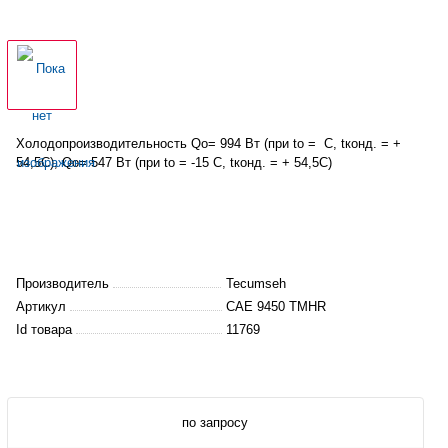
Холодопроизводительность
Qo= 994 Вт (при to = С, tконд. = +
54,5С), Qo= 547 Вт (при to = -15 С, tконд. = + 54,5С)
Производитель
Tecumseh
Артикул
CAE 9450 TMHR
Id товара
11769
по запросу