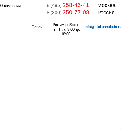
258-46-41
— Москва
8 (495)
О компании
250-77-08
— Россия
8 (800)
Режим работы:
info@stolicaholoda.ru
Пн-Пт: с 9:00 до
18:00
047B3207 Блок
доп. контактов
047B3207
В наличии
7B3052 Выключатель
оматический CTI 15(пр.
256
руб.
класс 0125004809)
В наличии
1 121
руб.