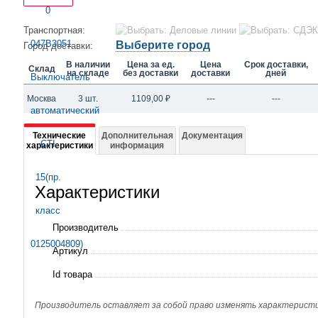
Транспортная:
Выберите город
Город доставки:
В наличии
Цена за ед.
Цена
Срок доставки,
Склад
на складе
без доставки
доставки
дней
Москва
3 шт.
1109,00
₽
---
---
Подробная
Технические
Дополнительная
Документация
характеристики
информация
информация
о
Характеристики
047B3051
Выключатель
Производитель
автоматический
Артикул
CTI
Id товара
15(пр.
класс
Производитель оставляет за собой право изменять характеристик