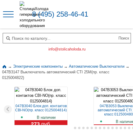
8 (495) 258-46-41
Поиск по каталогу
info@stolicaholoda.ru
→
Электрические компоненты
→
Автоматические Выключатели
→
047B3147 Выключатель автоматический CTI 25M(пр. класс
0125004822)
047B3040 Блок доп. контактов
047B3053 Выключа
CBI-NO(пр. класс 0125004814)
автоматический CTI 
класс 012500480
В наличии
В наличи
273
руб.
1 129
руб.