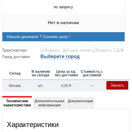
по запросу
Нет в наличии
Нашли дешевле ? Снизим цену !
Транспортная:
Выберите город
Город доставки:
В наличии
Цена за ед.
Стоимость с
Склад
на складе
без доставки
доставкой
Закзать
Москва
шт.
0,00
₽
---
Подробная
Технические
Дополнительная
Документация
характеристики
информация
информация
о
Характеристики
047B3147