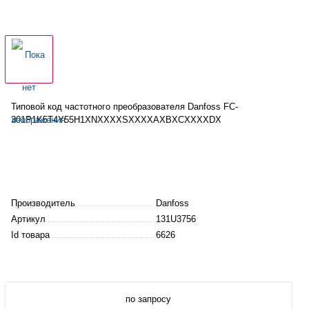
Типовой код
частотного
преобразователя Danfoss FC-
301P1K5T4Y55H1XNXXXXSXXXXAXBXCXXXXDX
Производитель
Danfoss
Артикул
131U3756
Id товара
6626
по запросу