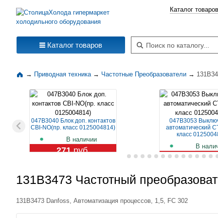
Каталог товаро
Поиск по каталогу
Каталог товаров
→
Приводная техника
→
Частотные Преобразователи
→
131B34
047B3040 Блок доп. контактов
047B3053 Выклю
CBI-NO(пр. класс 0125004814)
автоматический CT
класс 0125004
В наличии
В нали
271
руб.
1 119
ру
131B3473 Частотный преобразовател
131B3473 Danfoss, Автоматизация процессов, 1,5, FC 302