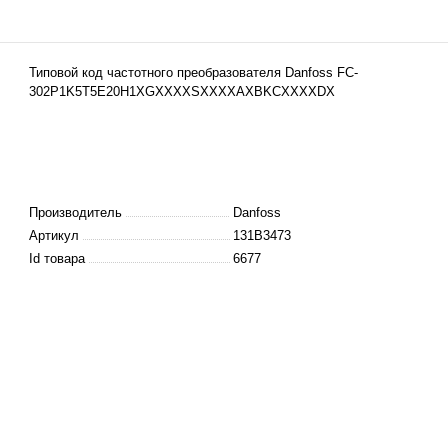
Типовой код частотного
преобразователя
Danfoss FC-
302P1K5T5E20H1XGXXXXSXXXXAXBKCXXXXDX
Производитель
Danfoss
Артикул
131B3473
Id товара
6677