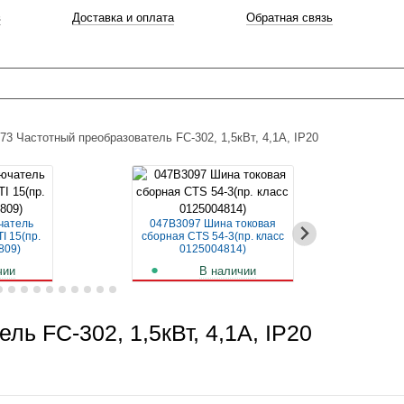
в
Доставка и оплата
Обратная связь
73 Частотный преобразователь FC-302, 1,5кВт, 4,1А, IP20
чатель
047B3097 Шина токовая
04
I 15(пр.
сборная CTS 54-3(пр. класс
авт
809)
0125004814)
чии
В наличии
б.
259
руб.
ь FC-302, 1,5кВт, 4,1А, IP20