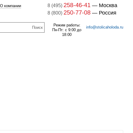
258-46-41
— Москва
8 (495)
О компании
250-77-08
— Россия
8 (800)
Режим работы:
info@stolicaholoda.ru
Пн-Пт: с 9:00 до
18:00
047B3207 Блок доп. контактов
047B3207
7B3052 Выключатель
оматический CTI 15(пр.
В наличии
класс 0125004809)
259
руб.
В наличии
1 132
руб.