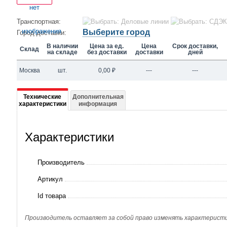
Транспортная:
Выберите город
Город доставки:
В наличии
Цена за ед.
Цена
Срок доставки,
Склад
на складе
без доставки
доставки
дней
Москва
шт.
0,00
₽
---
---
Подробная
Технические
Дополнительная
характеристики
информация
информация
о
Характеристики
131B3473
Частотный
Производитель
преобразователь
Артикул
FC-
Id товара
302,
1,5кВт,
Производитель оставляет за собой право изменять характеристик