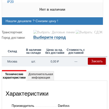
Нет в наличии
Нашли дешевле ? Снизим цену !
Транспортная:
Выберите город
Город доставки:
В наличии
Цена за ед.
Стоимость с
Склад
на складе
без доставки
доставкой
Закзать
Москва
шт.
0,00
₽
---
Подробная
Технические
Дополнительная
характеристики
информация
информация
о
Характеристики
131B0006
Частотный
Производитель
Danfoss