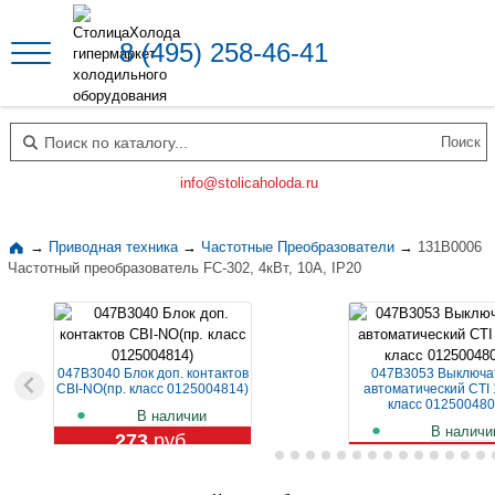
8 (495) 258-46-41
Поиск по каталогу
info@stolicaholoda.ru
→
Приводная техника
→
Частотные Преобразователи
→
131B0006
Частотный преобразователь FC-302, 4кВт, 10А, IP20
047B3040 Блок доп. контактов
047B3053 Выключа
CBI-NO(пр. класс 0125004814)
автоматический CTI 
класс 012500480
В наличии
В наличи
273
руб.
1 129
руб.